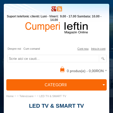
Suport telefonic clienti: Luni - Vineri: 9.00 - 17.00 Sambata: 10.00 -
14.00
Despre noi
Cum comand
Cont nou
Intra in cont
0 produs(e) - 0,00RON
CATEGORII
> >
> >
Home
Televizoare
LED TV & SMART TV
LED TV & SMART TV