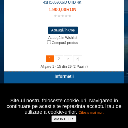
43HQ8590U/D UHD 4K
1.900,00RON
Adaugă in Wishlist
Compară produs
1
2
>
>|
Afişare 1 - 15 din 29 (2 Pagini)
Informatii
Servicii Clienti
Extra
Site-ul nostru foloseste cookie-uri. Navigarea in
Contul tău
continuare pe acest site reprezinta acceptul tau de
utilizare a cookie-urilor.
Citeste mai mult
Bucuresti,Sect.2,Agricultori nr.18
021 642 70 24
AM INTELES
prodomo@cumperiieftin.ro