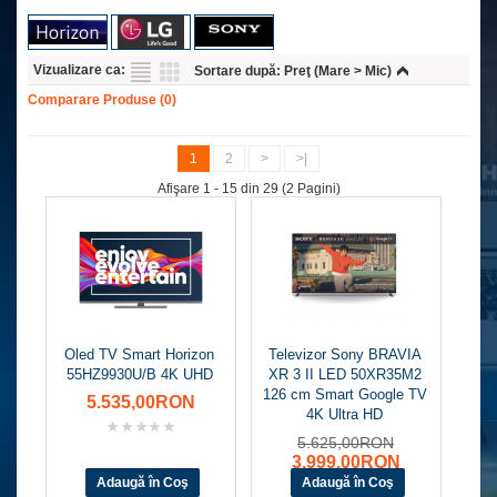
Vizualizare ca:
Sortare după:
Preţ (Mare > Mic)
Comparare Produse (0)
1
2
>
>|
Afişare 1 - 15 din 29 (2 Pagini)
Oled TV Smart Horizon
Televizor Sony BRAVIA
55HZ9930U/B 4K UHD
XR 3 II LED 50XR35M2
126 cm Smart Google TV
5.535,00RON
4K Ultra HD
5.625,00RON
3.999,00RON