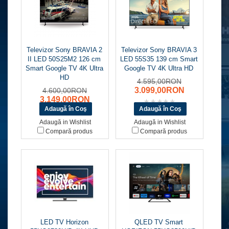
Televizor Sony BRAVIA 2
Televizor Sony BRAVIA 3
II LED 50S25M2 126 cm
LED 55S35 139 cm Smart
Smart Google TV 4K Ultra
Google TV 4K Ultra HD
HD
4.595,00RON
3.099,00RON
4.600,00RON
3.149,00RON
Adaugă in Wishlist
Adaugă in Wishlist
Compară produs
Compară produs
LED TV Horizon
QLED TV Smart