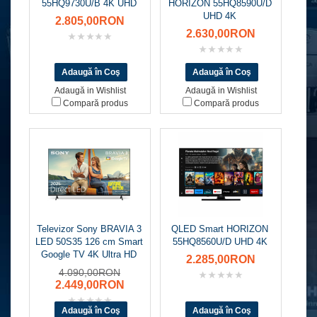
55HQ9730U/B 4K UHD
HORIZON 55HQ8590U/D
UHD 4K
2.805,00RON
2.630,00RON
Adaugă in Wishlist
Adaugă in Wishlist
Compară produs
Compară produs
Televizor Sony BRAVIA 3
QLED Smart HORIZON
LED 50S35 126 cm Smart
55HQ8560U/D UHD 4K
Google TV 4K Ultra HD
2.285,00RON
4.090,00RON
2.449,00RON