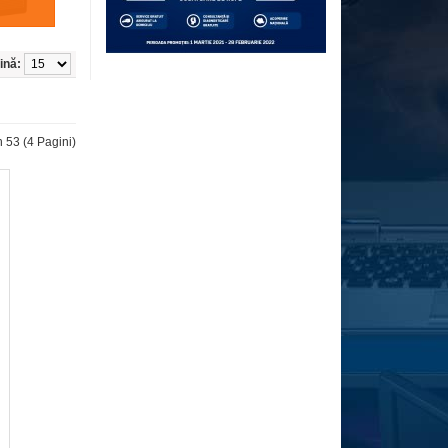
ină:
n 53 (4 Pagini)