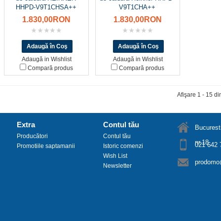
HHPD-V9T1CHSA++
V9T1CHA++
1.830,00RON
1.830,00RON
Adaugă in Wishlist
Adaugă in Wishlist
Compară produs
Compară produs
Afişare 1 - 15 di
Extra
Contul tău
Bucuresti
Producători
Contul tău
nr.18
021 642 
Promotiile saptamanii
Istoric comenzi
Wish List
prodomo@
Newsletter