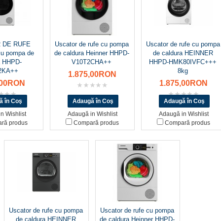
 DE RUFE
Uscator de rufe cu pompa
Uscator de rufe cu pompa
u pompa de
de caldura Heinner HHPD-
de caldura HEINNER
a HHPD-
V10T2CHA++
HHPD-HMK80IVFC+++
2KA++
8kg
1.875,00RON
,00RON
1.875,00RON
n Wishlist
Adaugă in Wishlist
Adaugă in Wishlist
ră produs
Compară produs
Compară produs
Uscator de rufe cu pompa
Uscator de rufe cu pompa
de caldura HEINNER
de caldura Heinner HHPD-