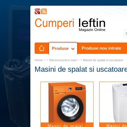
Produse nou intrate
Produse
> >
> >
Home
Electrocasnice mari
Masini de spalat si uscatoare
Masini de spalat si uscatoar
Masini de spalat -
Masini de