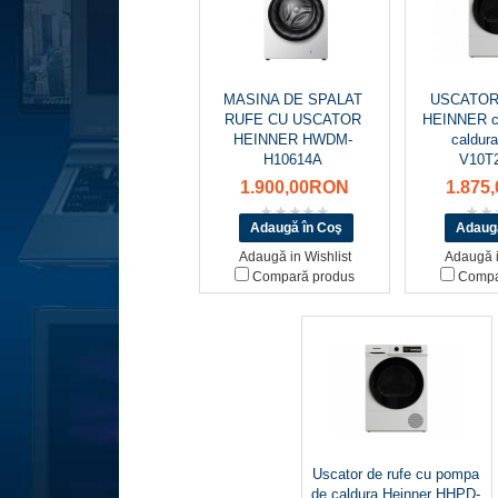
MASINA DE SPALAT
USCATOR
RUFE CU USCATOR
HEINNER c
HEINNER HWDM-
caldur
H10614A
V10T
1.900,00RON
1.875
Adaugă in Wishlist
Adaugă i
Compară produs
Compa
Uscator de rufe cu pompa
de caldura Heinner HHPD-