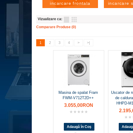
incarcare frontala
incarcare 
Vizualizare ca:
Comparare Produse (0)
1
2
3
4
>
>|
Masina de spalat Fram
Uscator de 
FWM-V712T2D++
de caldu
HHPD-M
3.055,00RON
2.195