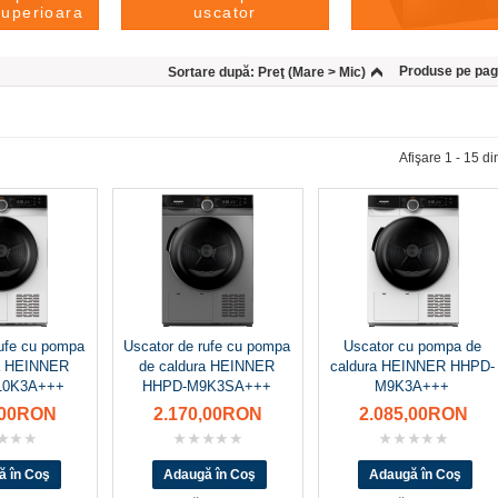
superioara
uscator
Produse pe pag
Sortare după:
Preţ (Mare > Mic)
Afişare 1 - 15 di
rufe cu pompa
Uscator de rufe cu pompa
Uscator cu pompa de
ra HEINNER
de caldura HEINNER
caldura HEINNER HHPD-
10K3A+++
HHPD-M9K3SA+++
M9K3A+++
,00RON
2.170,00RON
2.085,00RON