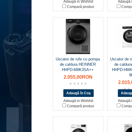
Adaugă in Wishlist
Adaugă i
Compară produs
Compa
Uscator de rufe cu pompa
Uscator de 
de caldura HEINNER
de caldu
HHPD-M8K3SA++
HHPD-HMK
9
2.055,00RON
2.015
Adaugă in Wishlist
Adaugă i
Compară produs
Compa