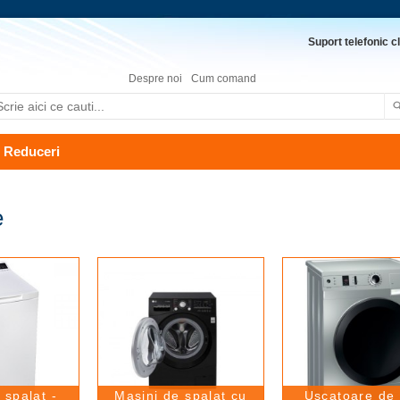
Suport telefonic cl
Despre noi
Cum comand
Reduceri
e
 spalat -
Masini de spalat cu
Uscatoare de 