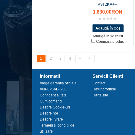
V9T2KA++
1.830,00RON
Adaugă in Wishlist
Compară produs
1
2
3
4
>
>|
Informatii
Servicii Clienti
Alege garanția oficială
Contact
ANPC-SAL-SOL
Retur produse
Confidentialitate
Hartă site
Cum comand
Despre Cookie-uri
Despre noi
Despre livrare
Termeni si conditii de
utilizare