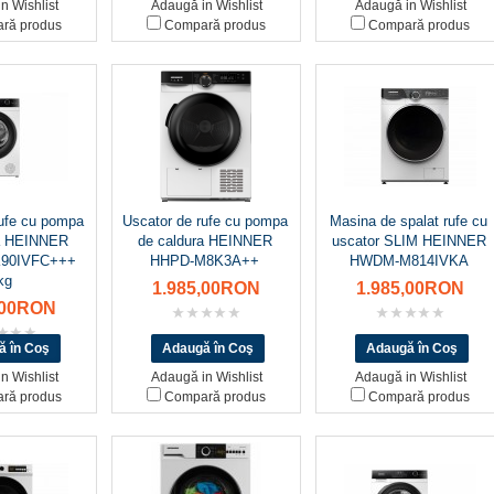
n Wishlist
Adaugă in Wishlist
Adaugă in Wishlist
ră produs
Compară produs
Compară produs
rufe cu pompa
Uscator de rufe cu pompa
Masina de spalat rufe cu
ra HEINNER
de caldura HEINNER
uscator SLIM HEINNER
90IVFC+++
HHPD-M8K3A++
HWDM-M814IVKA
kg
1.985,00RON
1.985,00RON
,00RON
n Wishlist
Adaugă in Wishlist
Adaugă in Wishlist
ră produs
Compară produs
Compară produs