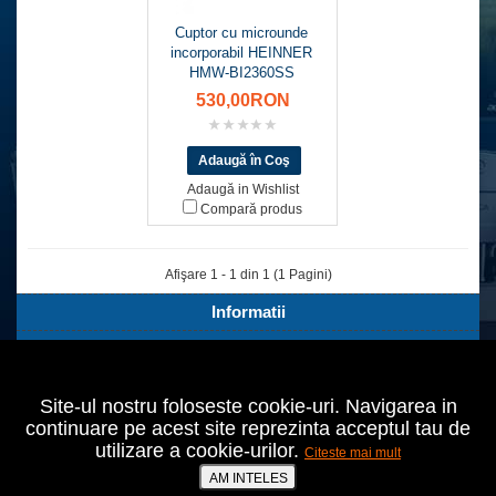
Cuptor cu microunde
incorporabil HEINNER
HMW-BI2360SS
530,00RON
Adaugă in Wishlist
Compară produs
Afişare 1 - 1 din 1 (1 Pagini)
Informatii
Servicii Clienti
Extra
Site-ul nostru foloseste cookie-uri. Navigarea in
Contul tău
continuare pe acest site reprezinta acceptul tau de
utilizare a cookie-urilor.
Citeste mai mult
Bucuresti,Sect.2,Agricultori nr.18
021 642 70 24
AM INTELES
prodomo@cumperiieftin.ro