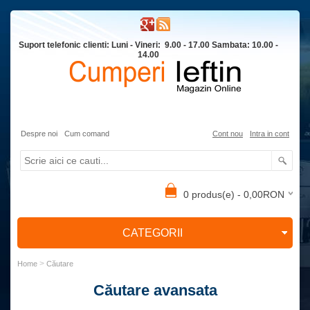
Suport telefonic clienti: Luni - Vineri: 9.00 - 17.00 Sambata: 10.00 -
14.00
Despre noi
Cum comand
Cont nou
Intra in cont
0 produs(e) - 0,00RON
CATEGORII
>
Home
Căutare
Căutare avansata