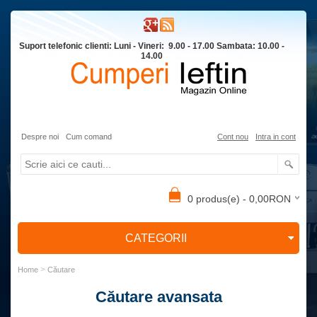
Suport telefonic clienti: Luni - Vineri: 9.00 - 17.00 Sambata: 10.00 -
14.00
Despre noi
Cum comand
Cont nou
Intra in cont
0 produs(e) - 0,00RON
CATEGORII
>
Home
Căutare
Căutare avansata