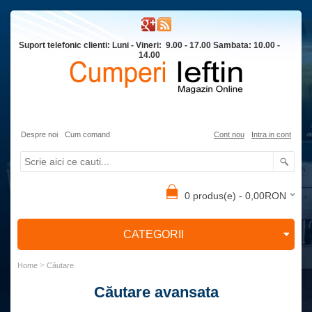
Suport telefonic clienti: Luni - Vineri: 9.00 - 17.00 Sambata: 10.00 -
14.00
Despre noi
Cum comand
Cont nou
Intra in cont
0 produs(e) - 0,00RON
CATEGORII
>
Home
Căutare
Căutare avansata