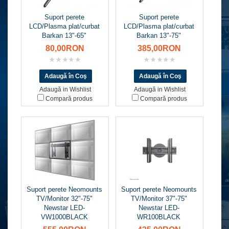
Suport perete
Suport perete
LCD/Plasma plat/curbat
LCD/Plasma plat/curbat
Barkan 13"-65"
Barkan 13"-75"
80,00RON
385,00RON
Adaugă in Wishlist
Adaugă in Wishlist
Compară produs
Compară produs
Suport perete Neomounts
Suport perete Neomounts
TV/Monitor 32"-75"
TV/Monitor 37"-75"
Newstar LED-
Newstar LED-
VW1000BLACK
WR100BLACK