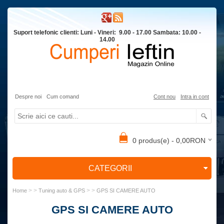
Suport telefonic clienti: Luni - Vineri: 9.00 - 17.00 Sambata: 10.00 -
14.00
Despre noi
Cum comand
Cont nou
Intra in cont
0 produs(e) - 0,00RON
CATEGORII
> >
> >
Home
Tuning auto & GPS
GPS SI CAMERE AUTO
GPS SI CAMERE AUTO