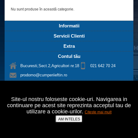
Nu sunt produse în această categorie.
Informatii
Servicii Clienti
Extra
Contul tău
Bucuresti,Sect.2,Agricultori nr.18
021 642 70 24
prodomo@cumperiieftin.ro
SC PRODOMO SERVICES SRL
© 2026 |
Web design - Cristal It Solutions
Site-ul nostru foloseste cookie-uri. Navigarea in
continuare pe acest site reprezinta acceptul tau de
utilizare a cookie-urilor.
Citeste mai mult
AM INTELES