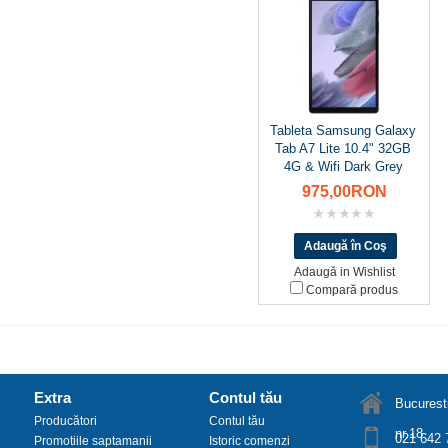
Tableta Samsung Galaxy
Tab A7 Lite 10.4" 32GB
4G & Wifi Dark Grey
975,00RON
Adaugă in Wishlist
Compară produs
Extra
Contul tău
Bucuresti
Producători
Contul tău
nr.18
021 642 
Promotiile saptamanii
Istoric comenzi