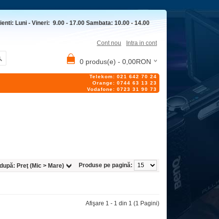
ienti: Luni - Vineri: 9.00 - 17.00 Sambata: 10.00 - 14.00
Cont nou
Intra in cont
0 produs(e) - 0,00RON
Telekom: 021 642 70 24
Orange: 0744 63 13 23
Vodafone: 0723 31 90 73
Produse pe pagină:
 după:
Preţ (Mic > Mare)
Afişare 1 - 1 din 1 (1 Pagini)