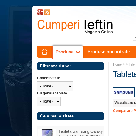
Produse nou intrate
Produse
> >
Home
Telef
Filtreaza dupa:
Tablet
Conectivitate
Diagonala tablete
Vizualizare 
Comparare P
Cele mai vizitate
Tableta Samsung Galaxy