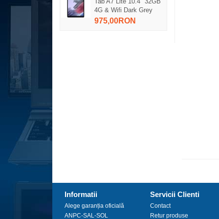
Tab A7 Lite 10.4" 32GB
4G & Wifi Dark Grey
975,00RON
Informatii
Servicii Clienti
Alege garanția oficială
Contact
ANPC-SAL-SOL
Retur produse