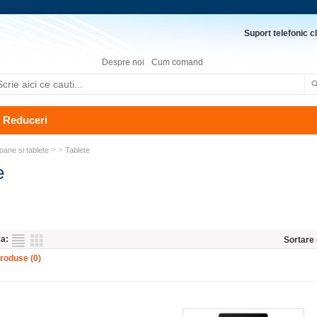
Suport telefonic cl
Despre noi
Cum comand
Reduceri
> >
oane si tablete
Tablete
e
ca:
Sortare
roduse (0)