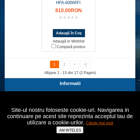
HPA-600WIFI
810,00RON
Adaugă in Wishlist
Compară produs
1
2
>
>|
Afişare 1 - 15 din 17 (2 Pagini)
Informatii
Servicii Clienti
Extra
Site-ul nostru foloseste cookie-uri. Navigarea in
Contul tău
continuare pe acest site reprezinta acceptul tau de
utilizare a cookie-urilor.
Citeste mai mult
Bucuresti,Sect.2,Agricultori nr.18
021 642 70 24
AM INTELES
prodomo@cumperiieftin.ro