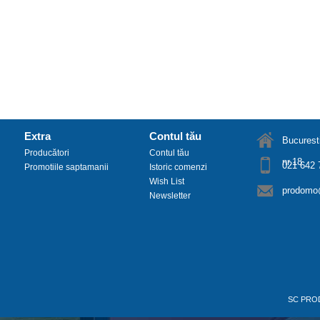
Extra
Contul tău
Bucuresti
Producători
Contul tău
nr.18
021 642 
Promotiile saptamanii
Istoric comenzi
Wish List
prodomo@
Newsletter
SC PRO