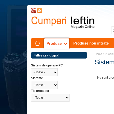
Produse nou intrate
Produse
> >
Home
Calc
Filtreaza dupa:
Siste
Sistem de operare PC
Nu sunt pro
Sisteme
Tip procesor