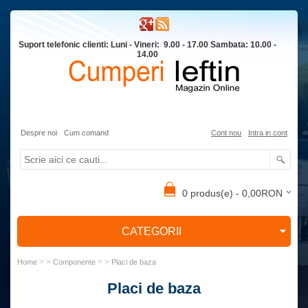
Suport telefonic clienti: Luni - Vineri: 9.00 - 17.00 Sambata: 10.00 -
14.00
Despre noi
Cum comand
Cont nou
Intra in cont
0 produs(e) - 0,00RON
CATEGORII
> >
> >
Home
Componente
Placi de baza
Placi de baza