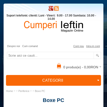
Suport telefonic clienti: Luni - Vineri: 9.00 - 17.00 Sambata: 10.00 -
14.00
Despre noi
Cum comand
Cont nou
Intra in cont
0 produs(e) - 0,00RON
CATEGORII
> >
> >
Home
Periferice
Boxe PC
Boxe PC