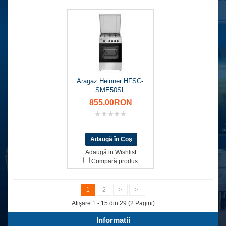
Aragaz Heinner HFSC-
SME50SL
855,00RON
Adaugă in Wishlist
Compară produs
1
2
>
>|
Afişare 1 - 15 din 29 (2 Pagini)
Informatii