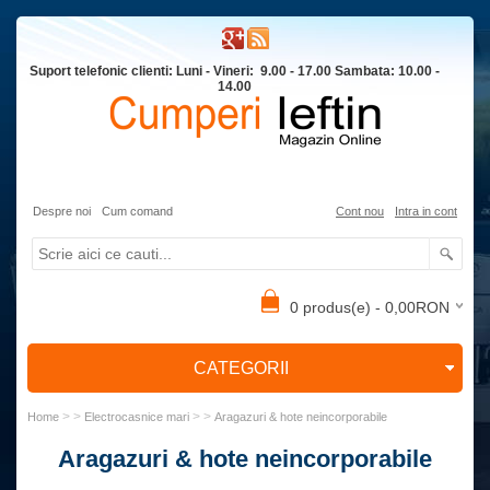
Suport telefonic clienti: Luni - Vineri: 9.00 - 17.00 Sambata: 10.00 -
14.00
Despre noi
Cum comand
Cont nou
Intra in cont
0 produs(e) - 0,00RON
CATEGORII
> >
> >
Home
Electrocasnice mari
Aragazuri & hote neincorporabile
Aragazuri & hote neincorporabile