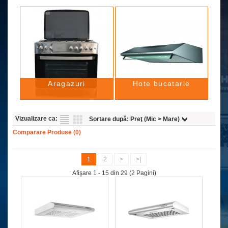
Aragazuri
Hote bucatarie
Vizualizare ca:
Sortare după:
Preţ (Mic > Mare)
Comparare Produse (0)
1
2
>
>|
Afişare 1 - 15 din 29 (2 Pagini)