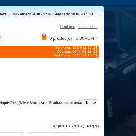
ienti: Luni - Vineri: 9.00 - 17.00 Sambata: 10.00 - 14.00
Cont nou
Intra in cont
0 produs(e) - 0,00RON
Telekom: 021 642 70 24
Orange: 0744 63 13 23
Vodafone: 0723 31 90 73
Produse pe pagină:
 după:
Preţ (Mic > Mare)
Afişare 1 - 6 din 6 (1 Pagini)