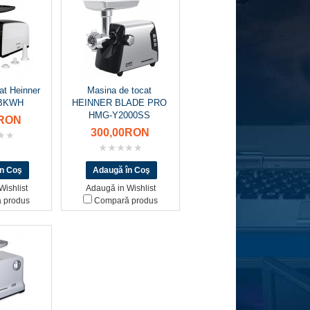
at Heinner
Masina de tocat
0BKWH
HEINNER BLADE PRO
HMG-Y2000SS
0RON
300,00RON
Wishlist
Adaugă in Wishlist
 produs
Compară produs