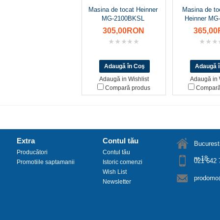
Masina de tocat Heinner
Masina de to
MG-2100BKSL
Heinner MG
305,00RON
365,0
Adaugă in Wishlist
Adaugă in 
Compară produs
Compară
Extra
Contul tău
Bucuresti
Producători
Contul tău
nr.18
021 642 
Promotiile saptamanii
Istoric comenzi
Wish List
prodomo@
Newsletter