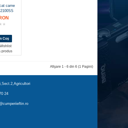
cat carne
-2100SS
0RON
Wishlist
 produs
Afişare 1 - 6 din 6 (1 Pagini)
,Sect.2,Agricultori
70 24
cumperiieftin.ro