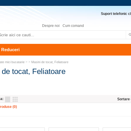
Suport telefonic cl
Despre noi
Cum comand
Reduceri
> >
ate mici bucatarie
Masini de tocat, Feliatoare
 de tocat, Feliatoare
ca:
Sortare
roduse (0)