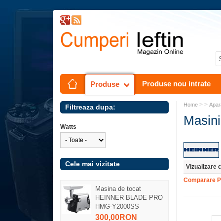
Produse nou intrate
Produse
> >
Home
Apar
Filtreaza dupa:
Masini
Watts
Cele mai vizitate
Vizualizare 
Comparare P
Masina de tocat
HEINNER BLADE PRO
HMG-Y2000SS
300,00RON