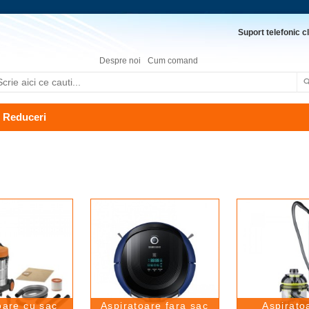
Suport telefonic cl
Despre noi
Cum comand
Reduceri
oare cu sac
Aspiratoare fara sac
Aspirato