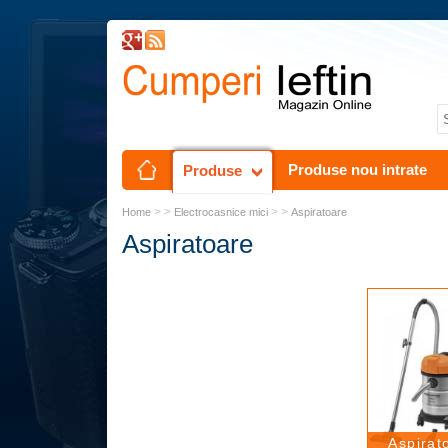
Produse nou intrate
Produse
> >
> >
Home
Electrocasnice mici
Aspiratoare
Aspiratoare
Aspirat