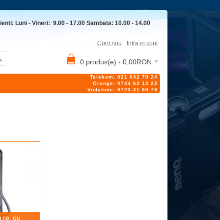
ienti: Luni - Vineri: 9.00 - 17.00 Sambata: 10.00 - 14.00
Cont nou
Intra in cont
0 produs(e) - 0,00RON
Telekom: 021 642 70 24
Orange: 0744 63 13 23
Vodafone: 0723 31 90 73
are cu