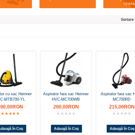
spal
Sortare
tor cu sac Heinner
Aspirator fara sac Heinner
Aspirator fara sac 
C-MTB700-YL
HVC-MC700WB
MC700RD
190,00RON
200,00RON
215,00RON