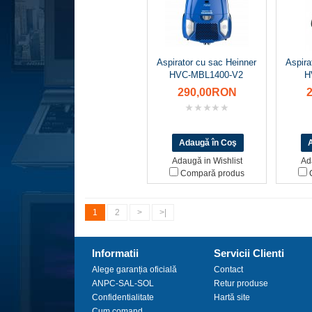
Aspirator cu sac Heinner
Aspira
HVC-MBL1400-V2
H
290,00RON
Adaugă in Wishlist
Ad
Compară produs
C
1
2
>
>|
Informatii
Servicii Clienti
Alege garanția oficială
Contact
ANPC-SAL-SOL
Retur produse
Confidentialitate
Hartă site
Cum comand