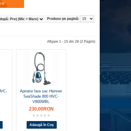
are
Produse pe pagină:
 după:
Preţ (Mic > Mare)
Afişare 1 - 15 din 28 (2 Pagini)
HVC-
Apirator fara sac Heinner
SeaShade 800 HVC-
V800WBL
230,00RON