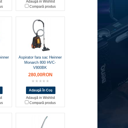
st
Adaugă in Wishlist
us
Compară produs
einner
Aspirator fara sac Heinner
Monarch 800 HVC-
V800BK
280,00RON
st
Adaugă in Wishlist
us
Compară produs