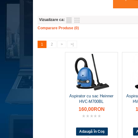
Vizualizare ca:
Comparare Produse (0)
1
2
>
>|
Aspirator cu sac Heinner
Aspira
HVC-M700BL
HV
160,00RON