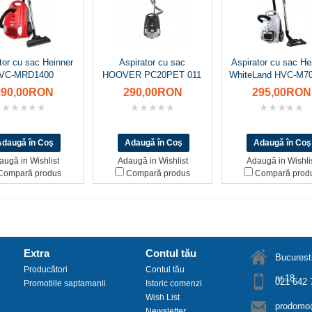
tor cu sac Heinner
Aspirator cu sac
Aspirator cu sac He
VC-MRD1400
HOOVER PC20PET 011
WhiteLand HVC-M7
290,00RON
290,00RON
295,00RON
augă in Wishlist
Adaugă in Wishlist
Adaugă in Wishli
ompară produs
Compară produs
Compară prod
Extra
Contul tău
Bucuresti
Producători
Contul tău
nr.18
021 642 
Promotiile saptamanii
Istoric comenzi
Wish List
prodomo@
Newsletter