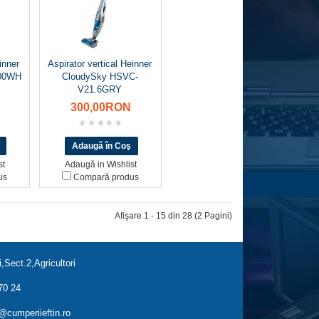
inner
Aspirator vertical Heinner
00WH
CloudySky HSVC-
V21.6GRY
300,00RON
st
Adaugă in Wishlist
us
Compară produs
Afişare 1 - 15 din 28 (2 Pagini)
,Sect.2,Agricultori
70 24
cumperiieftin.ro