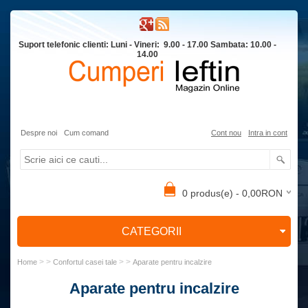
Suport telefonic clienti: Luni - Vineri: 9.00 - 17.00 Sambata: 10.00 -
14.00
Despre noi
Cum comand
Cont nou
Intra in cont
0 produs(e) - 0,00RON
CATEGORII
> >
> >
Home
Confortul casei tale
Aparate pentru incalzire
Aparate pentru incalzire