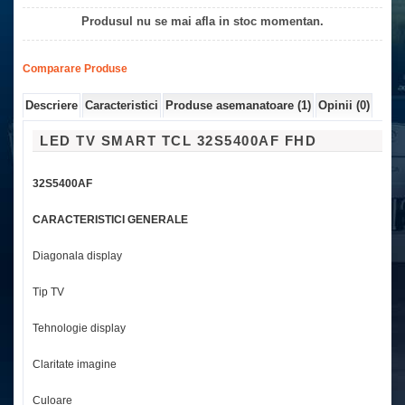
Produsul nu se mai afla in stoc momentan.
Comparare Produse
Descriere
Caracteristici
Produse asemanatoare (1)
Opinii (0)
LED TV SMART TCL 32S5400AF FHD
32S5400AF
CARACTERISTICI GENERALE
Diagonala display
8
Tip TV
S
Tehnologie display
L
Claritate imagine
Fu
Culoare
N