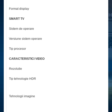
Format display
Pl
SMART TV
Sistem de operare
A
Versiune sistem operare
An
Tip procesor
Q
CARACTERISTICI VIDEO
Rezolutie
1
Tip tehnologie HDR
H
M
U
Tehnologii imagine
Di
IP