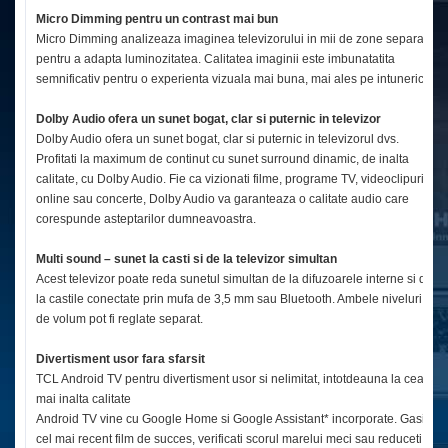
Micro Dimming pentru un contrast mai bun
Micro Dimming analizeaza imaginea televizorului in mii de zone separate
pentru a adapta luminozitatea. Calitatea imaginii este imbunatatita
semnificativ pentru o experienta vizuala mai buna, mai ales pe intuneric.
Dolby Audio ofera un sunet bogat, clar si puternic in televizor
Dolby Audio ofera un sunet bogat, clar si puternic in televizorul dvs.
Profitati la maximum de continut cu sunet surround dinamic, de inalta
calitate, cu Dolby Audio. Fie ca vizionati filme, programe TV, videoclipuri
online sau concerte, Dolby Audio va garanteaza o calitate audio care
corespunde asteptarilor dumneavoastra.
Multi sound – sunet la casti si de la televizor simultan
Acest televizor poate reda sunetul simultan de la difuzoarele interne si de
la castile conectate prin mufa de 3,5 mm sau Bluetooth. Ambele niveluri
de volum pot fi reglate separat.
Divertisment usor fara sfarsit
TCL Android TV pentru divertisment usor si nelimitat, intotdeauna la cea
mai inalta calitate
Android TV vine cu Google Home si Google Assistant* incorporate. Gasiti
cel mai recent film de succes, verificati scorul marelui meci sau reduceti