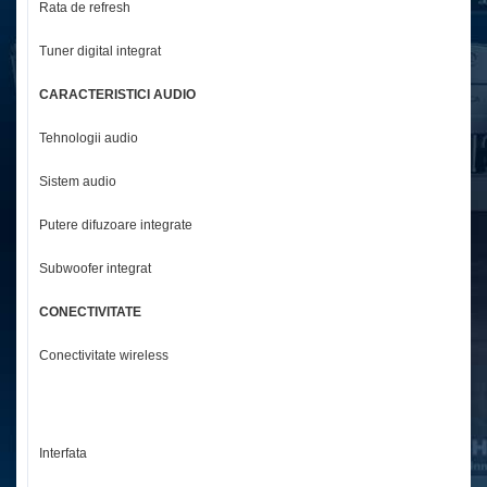
Rata de refresh
6
Tuner digital integrat
D
CARACTERISTICI AUDIO
Tehnologii audio
Do
Sistem audio
2
Putere difuzoare integrate
5
Subwoofer integrat
N
CONECTIVITATE
Conectivitate wireless
Bl
1 
1 
1 
Interfata
2 
1 