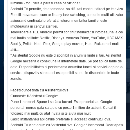
luminile - totul fara a parasi ceea ce vizionati.
Android TV permite, de asemenea, sa difuzati continut direct pe televizor.
Functii inovatoare, cum ar fi easy task switching, conturile multi-utilizator,
asigurand continutul preferat al tuturor membrilor familiei este
intotdeauna in centrul atentiei.
Televizoarele TCL Android permit continut nelimitat si intotdeauna la cea
mai inalta calitate: Netflix, Disney+, Amazon Prime, YouTube, HBO MAX,
Spotify, Twitch, Kodi, Plex, Google play movies, Hulu, Rakuten si multi
altii...
* Asistentul Google nu este disponibil in anumite limbi si tari. Asistentul
Google necesita o conexiune la internet/de date. Se pot aplica tarife de
date. Disponibilitatea si performanta anumitor functii si servicii depind de
serviciu, dispozitiv si retea si este posibil sa nu fie disponibile in toate
zonele.
Faceti cunostinta cu Asistentul dvs
Cunoaste-ti Asistentul Google*
Pune-i intrebari. Spune-i sa faca lucruri. Este propriul tau Google
personal, mereu gata sa ajute cu peste 1 milion de actiuni. Cu cat il
folosesti mai mult, cu atat invata si te ajuta mai mult
Gasiti instantaneu aplicatiile preferate si accesati continutul dvs.
Android TV vine acum cu Asistentul dvs. Google* incorporat. Doar apasati