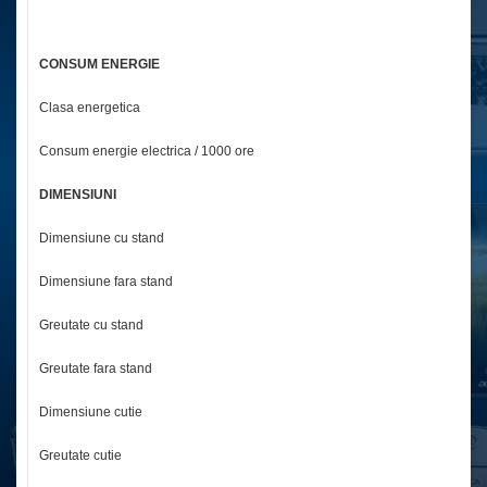
1
CONSUM ENERGIE
Clasa energetica
Cl
Consum energie electrica / 1000 ore
2
DIMENSIUNI
Dimensiune cu stand
7
Dimensiune fara stand
7
Greutate cu stand
3.
Greutate fara stand
3.
Dimensiune cutie
7
Greutate cutie
5.