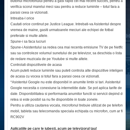
butonul microfonului pentru a gasi rapid cel mai recent succes, pentru a
verifica scorul marelui meci sau pentru a reduce luminile – totul fara a
parasi ceea ce vizionati.
Intreaba-l orice
Cautati orice continut pe Justice League. Intrebati-va Asistentul despre
vremea de maine, gasiti urmatoarele meciuri ale echipei de fotbal
preferate si multe altele.
Spune-i sa faca lucruri
Spune-i Asistentului sa redea cea mai recenta emisiune TV de pe Netflix
sau sa controleze volumul sunetului de pe televizor, sa deschida o lista
de redare muzicala de pe Youtube si multe altele.
Controlati dispozitivele de acasa
Acum puteti reduce luminile sau puteti controla alte dispozitive inteligente
de acasa cu vocea si totul fara a parasi ceea ce vizionati.
*Asistentul Google nu este disponibil in anumite limbi si tari. Asistentul
Google necesita o conexiune la internet/de date. Se pot aplica tarife de
date. Disponibilitatea si performanta anumitor functii si servicii depind de
retea si este posibil sa nu fie disponibile in toate zonele.
Pentru a utiliza cautarea vocala, microfonul trebuie utilizat de pe telefonul
mobil, tableta sau telecomanda speciala echipata cu microfon, cum ar fi
RC902V
Aplicatiile pe care le iubesti, acum pe televizorul tau!