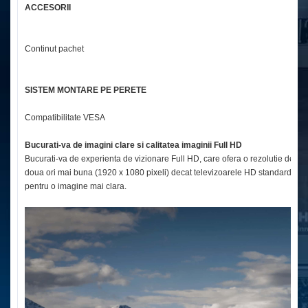
ACCESORII
Ca
Continut pachet
T
Ma
SISTEM MONTARE PE PERETE
Compatibilitate VESA
10
Bucurati-va de imagini clare si calitatea imaginii Full HD
Bucurati-va de experienta de vizionare Full HD, care ofera o rezolutie de
doua ori mai buna (1920 x 1080 pixeli) decat televizoarele HD standard
pentru o imagine mai clara.