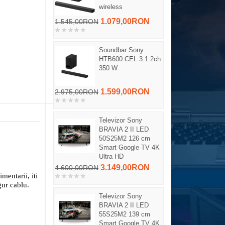
wireless
1.079,00RON
1.545,00RON
Soundbar Sony
HTB600.CEL 3.1.2ch
350 W
1.599,00RON
2.975,00RON
Televizor Sony
BRAVIA 2 II LED
50S25M2 126 cm
Smart Google TV 4K
Ultra HD
3.149,00RON
4.600,00RON
mentarii, iti
gur cablu.
Televizor Sony
BRAVIA 2 II LED
55S25M2 139 cm
Smart Google TV 4K