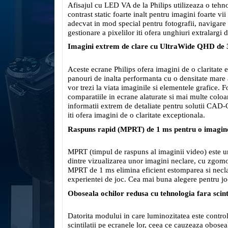
Afisajul cu LED VA de la Philips utilizeaza o tehno
contrast static foarte inalt pentru imagini foarte v
adecvat in mod special pentru fotografii, navigare p
gestionare a pixelilor iti ofera unghiuri extralargi
Imagini extrem de clare cu UltraWide QHD de 3
Aceste ecrane Philips ofera imagini de o claritat
panouri de inalta performanta cu o densitate mare 
vor trezi la viata imaginile si elementele grafice.
comparatiile in ecrane alaturate si mai multe coloan
informatii extrem de detaliate pentru solutii CAD-
iti ofera imagini de o claritate exceptionala.
Raspuns rapid (MPRT) de 1 ms pentru o imagine 
MPRT (timpul de raspuns al imaginii video) este un 
dintre vizualizarea unor imagini neclare, cu zgomot
MPRT de 1 ms elimina eficient estomparea si neclar
experientei de joc. Cea mai buna alegere pentru joc
Oboseala ochilor redusa cu tehnologia fara scinti
Datorita modului in care luminozitatea este control
scintilatii pe ecranele lor, ceea ce cauzeaza oboseal