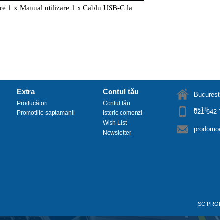
re 1 x Manual utilizare 1 x Cablu USB-C la
Extra
Contul tău
Bucuresti
Producători
Contul tău
nr.18
021 642 
Promotiile saptamanii
Istoric comenzi
Wish List
prodomo@
Newsletter
SC PRO