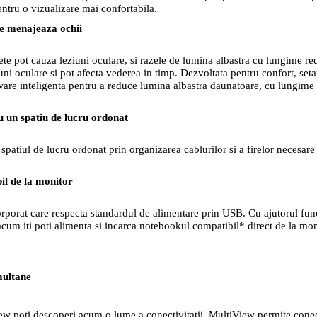
pentru o vizualizare mai confortabila.
e menajeaza ochii
lete pot cauza leziuni oculare, si razele de lumina albastra cu lungime r
uni oculare si pot afecta vederea in timp. Dezvoltata pentru confort, se
tware inteligenta pentru a reduce lumina albastra daunatoare, cu lungime
u un spatiu de lucru ordonat
patiul de lucru ordonat prin organizarea cablurilor si a firelor necesare u
il de la monitor
orat care respecta standardul de alimentare prin USB. Cu ajutorul func
, acum iti poti alimenta si incarca notebookul compatibil* direct de la mon
multane
View poti descoperi acum o lume a conectivitatii. MultiView permite conec