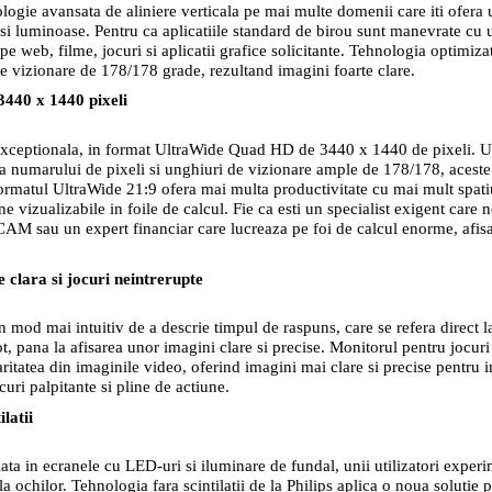
logie avansata de aliniere verticala pe mai multe domenii care iti ofera 
ii si luminoase. Pentru ca aplicatiile standard de birou sunt manevrate cu u
e web, filme, jocuri si aplicatii grafice solicitante. Tehnologia optimiza
 de vizionare de 178/178 grade, rezultand imagini foarte clare.
440 x 1440 pixeli
e exceptionala, in format UltraWide Quad HD de 3440 x 1440 de pixeli. U
a numarului de pixeli si unghiuri de vizionare ample de 178/178, aceste 
 Formatul UltraWide 21:9 ofera mai multa productivitate cu mai mult spat
e vizualizabile in foile de calcul. Fie ca esti un specialist exigent care n
CAM sau un expert financiar care lucreaza pe foi de calcul enorme, afisa
clara si jocuri neintrerupte
mod mai intuitiv de a descrie timpul de raspuns, care se refera direct l
, pana la afisarea unor imagini clare si precise. Monitorul pentru jocuri
itatea din imaginile video, oferind imagini mai clare si precise pentru 
uri palpitante si pline de actiune.
latii
ata in ecranele cu LED-uri si iluminare de fundal, unii utilizatori exper
a ochilor. Tehnologia fara scintilatii de la Philips aplica o noua solutie 