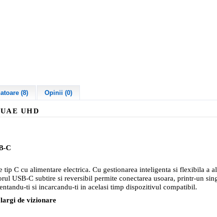
toare (8)
Opinii (0)
CUAE
UHD
SB-C
ip C cu alimentare electrica. Cu gestionarea inteligenta si flexibila a ali
orul USB-C subtire si reversibil permite conectarea usoara, printr-un sin
mentandu-ti si incarcandu-ti in acelasi timp dispozitivul compatibil.
largi de vizionare