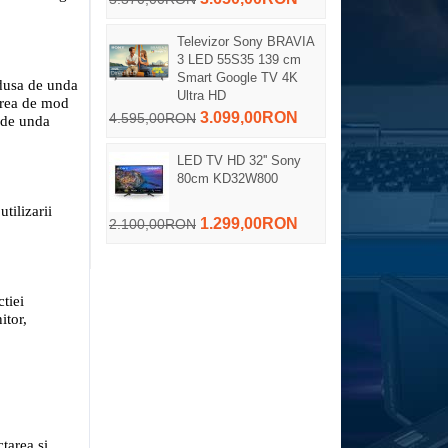
Televizor Sony BRAVIA
3 LED 55S35 139 cm
Smart Google TV 4K
edusa de unda
Ultra HD
tarea de mod
3.099,00RON
4.595,00RON
 de unda
LED TV HD 32'' Sony
80cm KD32W800
tilizarii
1.299,00RON
2.100,00RON
tiei
itor,
tarea si