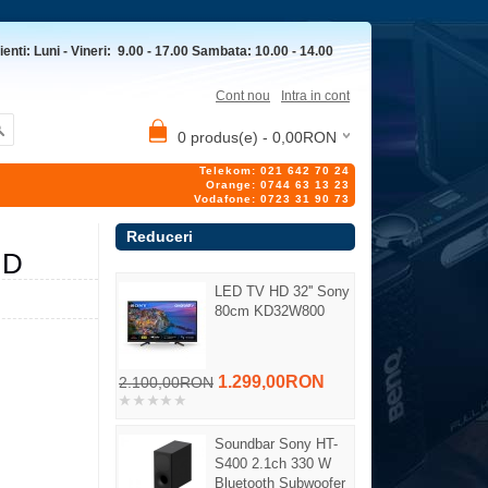
ienti: Luni - Vineri: 9.00 - 17.00 Sambata: 10.00 - 14.00
Cont nou
Intra in cont
0 produs(e) - 0,00RON
Telekom: 021 642 70 24
Orange: 0744 63 13 23
Vodafone: 0723 31 90 73
Reduceri
HD
LED TV HD 32'' Sony
80cm KD32W800
1.299,00RON
2.100,00RON
Soundbar Sony HT-
S400 2.1ch 330 W
Bluetooth Subwoofer