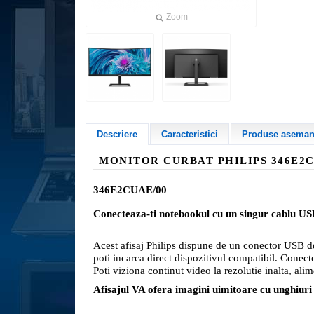
Zoom
Descriere
Caracteristici
Produse asemana
MONITOR CURBAT PHILIPS
346E2
346E2CUAE/00
Conecteaza-ti notebookul cu un singur cablu U
Acest afisaj Philips dispune de un conector USB de t
poti incarca direct dispozitivul compatibil. Conect
Poti viziona continut video la rezolutie inalta, ali
Afisajul VA ofera imagini uimitoare cu unghiuri 