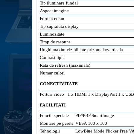
Tip iluminare fundal
Aspect imagine
Format ecran
Tip suprafata display
Luminozitate
Timp de raspuns
Unghi maxim vizibilitate orizontala/verticala
Contrast tipic
Rata de refresh (maximala)
Numar culori
CONECTIVITATE
Porturi video
1 x HDMI 1 x DisplayPort 1 x US
FACILITATI
Functii speciale
PIP/PBP SmartImage
Montare pe perete
VESA 100 x 100
Tehnologii
LowBlue Mode Flicker Free V