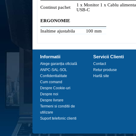
1 x Monitor 1 x Cablu alimenta
Continut pachet
USB-C
ERGONOMIE
Inaltime ajustabila
100 mm
Informatii
Servicii Clienti
Alege garanția oficială
Contact
ANPC-SAL-SOL
Retur produse
Confidentialitate
Hartă site
Cum comand
Despre Cookie-uri
Despre noi
Despre livrare
Termeni si conditii de
utilizare
Suport telefonic clienti