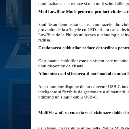
luminozitatea si a reduce si mai mult scintilatiile 
Mod LowBlue Mode pentru o productivitate car
Studiile au demonstrat ca, asa cum razele ultravio
provenite de la afisajele cu LED-uri pot cauza lezi
LowBlue de la Philips utilizeaza o tehnologie sof
redusa.
Gestionarea cablurilor reduce dezordinea pentr
Gestionarea cablurilor este un sistem care mentine s
unui dispozitiv de afisare.
Alimenteaza-ti si incarca-ti notebookul compatib
Acest monitor dispune de un conector USB-C incorp
inteligente si flexibile de gestionare a alimentarii
utilizand un singur cablu USB-C.
MultiView ofera conectare si vizionare duble si
Cu afisajul cu rezolutie ultra-inalta Philips Multi