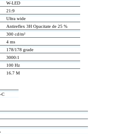
W-LED
21:9
Ultra wide
Antireflex 3H Opacitate de 25 %
300 cd/m²
4 ms
178/178 grade
3000:1
100 Hz
16.7 M
B-C
A