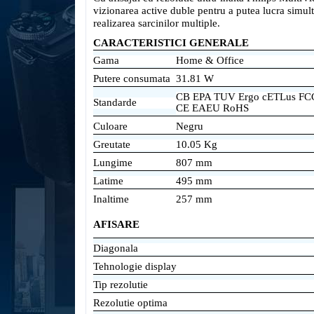
vizionarea active duble pentru a putea lucra simu
realizarea sarcinilor multiple.
CARACTERISTICI GENERALE
Gama
Home & Office
Putere consumata
31.81 W
CB EPA TUV Ergo cETLus FCC
Standarde
CE EAEU RoHS
Culoare
Negru
Greutate
10.05 Kg
Lungime
807 mm
Latime
495 mm
Inaltime
257 mm
AFISARE
Diagonala
Tehnologie display
Tip rezolutie
Rezolutie optima