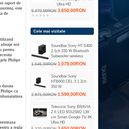
un raport de
Ultra HD
surinta, este
3.650,00RON
5.370,00RON
ta de
Cele mai vizitate
tilizand
afisaje noi
Soundbar Sony HT-S400
iu pentru
2.1ch 330 W Bluetooth
ecesita
Subwoofer wireless
jele Philips
1.079,00RON
1.545,00RON
Soundbar Sony
HTB600.CEL 3.1.2ch
a durata
350 W
 Philips cu
1.599,00RON
2.975,00RON
imbunatatirea
Televizor Sony BRAVIA
2 II LED 55S25M2 139
cm Smart Google TV 4K
imenteaza
Ultra HD
pentru a regla
3.650,00RON
5.370,00RON