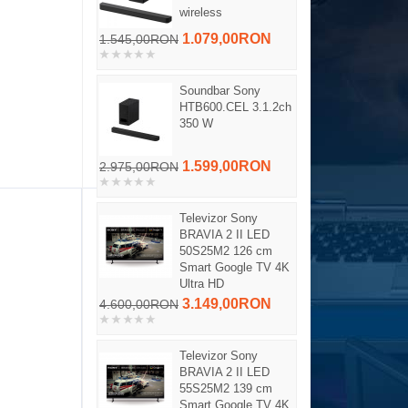
wireless
1.079,00RON
1.545,00RON
Soundbar Sony
HTB600.CEL 3.1.2ch
350 W
1.599,00RON
2.975,00RON
Televizor Sony
BRAVIA 2 II LED
50S25M2 126 cm
Smart Google TV 4K
Ultra HD
3.149,00RON
4.600,00RON
Televizor Sony
BRAVIA 2 II LED
55S25M2 139 cm
Smart Google TV 4K