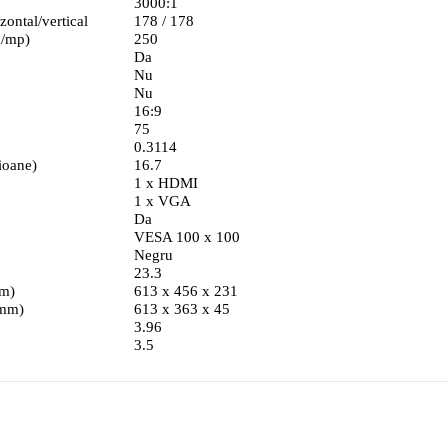
3000:1
zontal/vertical
178 / 178
d/mp)
250
Da
Nu
Nu
16:9
75
0.3114
ioane)
16.7
1 x HDMI
1 x VGA
Da
VESA 100 x 100
Negru
23.3
mm)
613 x 456 x 231
(mm)
613 x 363 x 45
3.96
3.5