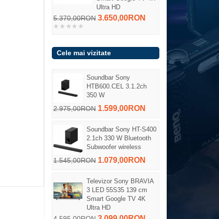
Ultra HD
3.650,00RON
5.370,00RON
Cele mai vizitate
Soundbar Sony
HTB600.CEL 3.1.2ch
350 W
1.599,00RON
2.975,00RON
Soundbar Sony HT-S400
2.1ch 330 W Bluetooth
Subwoofer wireless
1.079,00RON
1.545,00RON
Televizor Sony BRAVIA
3 LED 55S35 139 cm
Smart Google TV 4K
Ultra HD
3.099,00RON
4.595,00RON