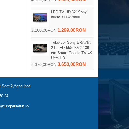
LED TV HD 32'' Sony
80cm KD32W800
1.299,00RON
2.100,00RON
Televizor Sony BRAVIA
2 II LED 55S25M2 139
cm Smart Google TV 4K
Ultra HD
3.650,00RON
5.370,00RON
,Sect.2,Agricultori
70 24
cumperiieftin.ro