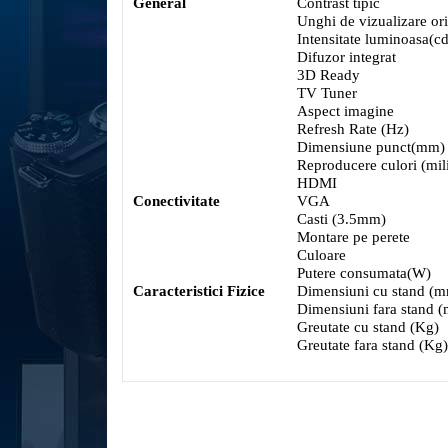
General
Contrast tipic
Unghi de vizualizare ori
Intensitate luminoasa(c
Difuzor integrat
3D Ready
TV Tuner
Aspect imagine
Refresh Rate (Hz)
Dimensiune punct(mm)
Reproducere culori (mil
HDMI
Conectivitate
VGA
Casti (3.5mm)
Montare pe perete
Culoare
Putere consumata(W)
Caracteristici Fizice
Dimensiuni cu stand (
Dimensiuni fara stand 
Greutate cu stand (Kg)
Greutate fara stand (Kg)