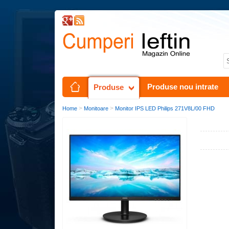
Produse nou intrate
Produse
>
>
Home
Monitoare
Monitor IPS LED Philips 271V8L/00 FHD