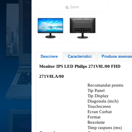
Zoom
Descriere
Caracteristici
Produse asemana
Monitor
IPS LED Philips
271V8L/00
F
HD
271V8LA/00
Recomandat pentru
Tip Panel
Tip Display
Diagonala (inch)
Touchscreen
Ecran Curbat
Format
Rezolutie
Timp raspuns (ms)