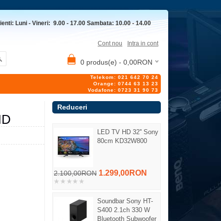
ienti: Luni - Vineri: 9.00 - 17.00 Sambata: 10.00 - 14.00
Cont nou
Intra in cont
0 produs(e) - 0,00RON
Telekom: 021 642 70 24
Orange: 0744 63 13 23
Vodafone: 0723 31 90 73
Reduceri
HD
LED TV HD 32'' Sony
80cm KD32W800
1.299,00RON
2.100,00RON
Soundbar Sony HT-
S400 2.1ch 330 W
Bluetooth Subwoofer