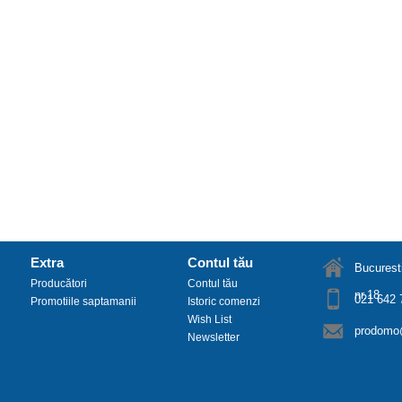
Extra
Contul tău
Bucuresti
Producători
Contul tău
nr.18
021 642 
Promotiile saptamanii
Istoric comenzi
Wish List
prodomo@
Newsletter