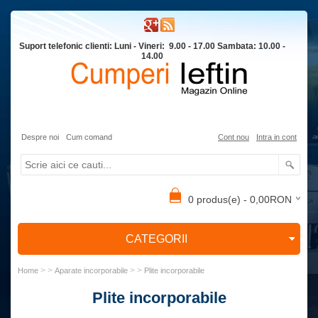
Suport telefonic clienti: Luni - Vineri: 9.00 - 17.00 Sambata: 10.00 -
14.00
Despre noi
Cum comand
Cont nou
Intra in cont
0 produs(e) - 0,00RON
CATEGORII
> >
> >
Home
Aparate incorporabile
Plite incorporabile
Plite incorporabile