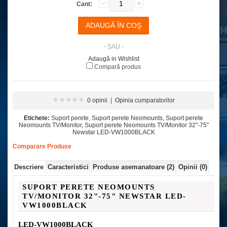
Cant:
- SAU -
Adaugă in Wishlist
Compară produs
0 opinii
|
Opinia cumparatorilor
Etichete:
Suport perete
,
Suport perete Neomounts
,
Suport perete
Neomounts TV/Monitor
,
Suport perete Neomounts TV/Monitor 32"-75"
Newstar LED-VW1000BLACK
Comparare Produse
Descriere
Caracteristici
Produse asemanatoare (2)
Opinii (0)
SUPORT PERETE NEOMOUNTS
TV/MONITOR 32"-75" NEWSTAR LED-
VW1000BLACK
LED-VW1000BLACK