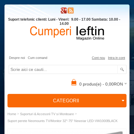
Suport telefonic clienti: Luni - Vineri: 9.00 - 17.00 Sambata: 10.00 -
14.00
Despre noi
Cum comand
Cont nou
Intra in cont
0 produs(e) - 0,00RON
CATEGORII
>
>
Home
Suporturi & Accesorii TV si Monitoare
Suport perete Neomounts TV/Monitor 32"-75" Newstar LED-VW1000BLACK