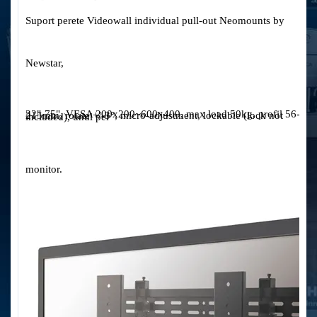
Suport perete Videowall individual pull-out Neomounts by
Newstar,
32"-75", VESA 200x200~600x400, max load 50kg, profil 56-215mm, rotate +/-3°, micro-adjustment, lockable (lock not included), unul per
monitor.