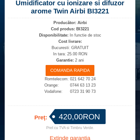
Umidificator cu ionizare si difuzor
arome Twin Airbi BI3221
Producător:
Airbi
Cod produs:
BI3221
Disponibilitate:
In functie de stoc
Cost livrare:
Bucuresti: GRATUIT
In tara: 25.00 RON
Garantie:
2 ani
Romtelecom: 021 642 70 24
Orange: 0744 63 13 23
Vodafone: 0723 31 90 73
420,00RON
Preţ:
Pret cu TVA si Timbru Verde.
Extinde garantia