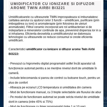
UMIDIFICATOR CU IONIZARE SI DIFUZOR
AROME TWIN AIRBI BI3221
Umidificatoarele cu ultrasunete TWIN improspateaza si imbunatatesc
calitatea aerului cu ajutorul celor 3 functii – umidificare, purificare (prin
imbogatirea cu ioni) si aromaterapie (prin folosirea de uleiuri
aromatizate). Filtrul ceramic incorporat are rol antibacterian si de
indepartare a mineralelor continute de apa, prevenind dispersia lor in aer
si inhalarea. Eficienta deosebita a umidificatorului se datoreaza
tehnologiei cu ultrasunete ce reduce consumul si creste eficienta
umidificarii.
Caracteristici
umidificator cu ionizare si difuzor arome Twin Airbi
BI3222:
- Prevazut cu higrometru digital programabil astfel încât aparatul să
funcționeze automat pentru a se menține nivelul dorit de umiditate în
cameră.
- Include telecomanda si panou de control cu butoane touch, pentru un
plus de confort
- Afiseaza pe ecranul LCD temperatura si umiditatea din camera
- Mod de functionare manual, cu 3 trepte selectabile ale fluxului de aburi
- Pe modul de functionare automat se poate selcta nivelul de umiditate
dorit in camera (intre 45% si 75%)
- Mod de functionare cu timer programabil (intre 1 si 10 ore)