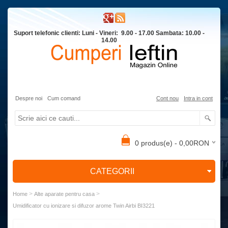
Suport telefonic clienti: Luni - Vineri: 9.00 - 17.00 Sambata: 10.00 -
14.00
Despre noi
Cum comand
Cont nou
Intra in cont
0 produs(e) - 0,00RON
CATEGORII
>
>
Home
Alte aparate pentru casa
Umidificator cu ionizare si difuzor arome Twin Airbi BI3221