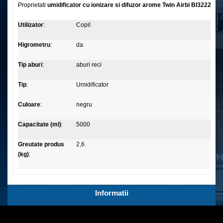
Proprietati
umidificator cu ionizare si difuzor arome Twin Airbi BI3222:
Utilizator
:
Copil
Higrometru
:
da
Tip aburi
:
aburi reci
Tip
:
Umidificator
Culoare
:
negru
Capacitate (ml)
:
5000
Greutate produs
2,6
(kg)
:
Informatii
Servicii Clienti