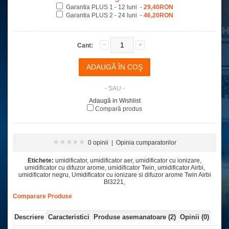
Garantia PLUS 1 - 12 luni -
29,40RON
Garantia PLUS 2 - 24 luni -
46,20RON
Cant:
- SAU -
Adaugă in Wishlist
Compară produs
0 opinii
|
Opinia cumparatorilor
Etichete:
umidificator
,
umidificator aer
,
umidificator cu ionizare
,
umidificator cu difuzor arome
,
umidificator Twin
,
umidificator Airbi
,
umidificator negru
,
Umidificator cu ionizare si difuzor arome Twin Airbi
BI3221
,
Comparare Produse
Descriere
Caracteristici
Produse asemanatoare (2)
Opinii (0)