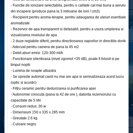
- Functie de ionizare selectabila, pentru o calitate cat mai buna a aerului
din incapere (produce pana la 3 milioane de ioni / cm3)
- Recipient pentru aroma-terapie, pentru adaugarea de uleiuri esentiale
aromatizate
- Rezervor de apa transparent si detasabil, pentru a usura umplerea si
vizualizarea nivelului de apa
- 2 duze reglabile diferit, pentru directionarea vaporilor in directiile dorite
- Adecvat pentru camera de pana la 45 m2
- Debit aburi emisi: 120-300 ml/h
- Functionare silentioasa (nivel zgomot <35 dB), poate fi folosit si pe
timpul noptii
- Lumina de noapte albastra
- Se opreste automat cand nu mai are apa si semnalizeaza acest lucru
(optic si acustic)
- Filtru ceramic pentru dedurizarea si purificarea apei
- Autonomie crescuta (pana la 42 de ore ), datorita rezervorului cu
capacitate de 5 litri
- Consum redus: 30 w
- Dimensiuni 150 x 335 x 285 mm
- Greutate 2.6 kg
- Culoare negru