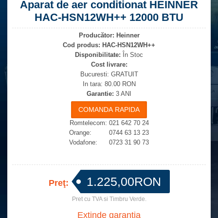
Aparat de aer conditionat HEINNER
HAC-HSN12WH++ 12000 BTU
Producător:
Heinner
Cod produs:
HAC-HSN12WH++
Disponibilitate:
În Stoc
Cost livrare:
Bucuresti: GRATUIT
In tara: 80.00 RON
Garantie:
3 ANI
Romtelecom: 021 642 70 24
Orange: 0744 63 13 23
Vodafone: 0723 31 90 73
1.225,00RON
Preţ:
Pret cu TVA si Timbru Verde.
Extinde garantia