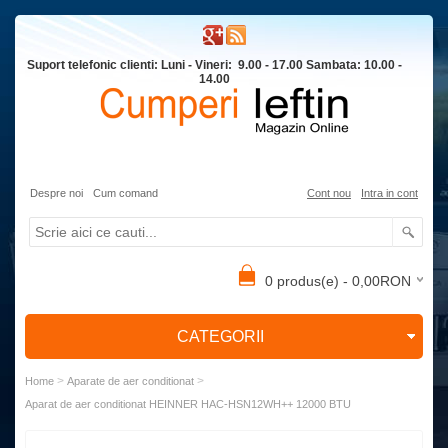
Suport telefonic clienti: Luni - Vineri: 9.00 - 17.00 Sambata: 10.00 -
14.00
Despre noi
Cum comand
Cont nou
Intra in cont
0 produs(e) - 0,00RON
CATEGORII
>
>
Home
Aparate de aer conditionat
Aparat de aer conditionat HEINNER HAC-HSN12WH++ 12000 BTU