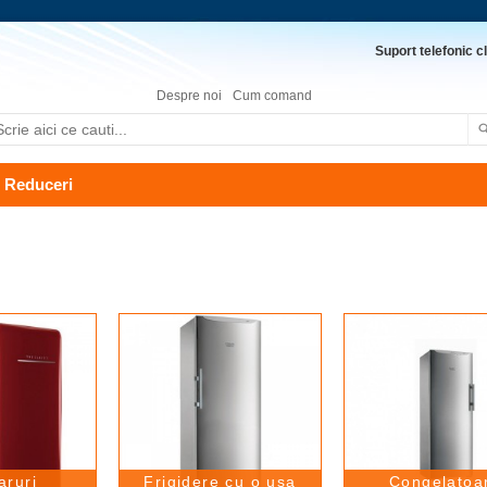
Suport telefonic cl
Despre noi
Cum comand
Reduceri
aruri
Frigidere cu o usa
Congelatoa