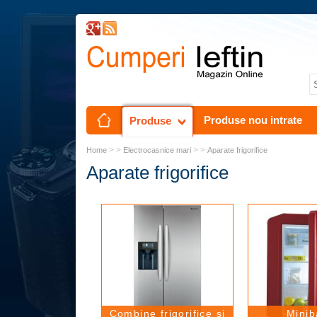
Produse nou intrate
Produse
> >
> >
Home
Electrocasnice mari
Aparate frigorifice
Aparate frigorifice
Combine frigorifice si
Minib