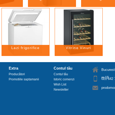
Lazi frigorifice
Vitrine Vinuri
Extra
Contul tău
Bucuresti
Producători
Contul tău
nr.18
021 642 
Promotiile saptamanii
Istoric comenzi
Wish List
prodomo@
Newsletter