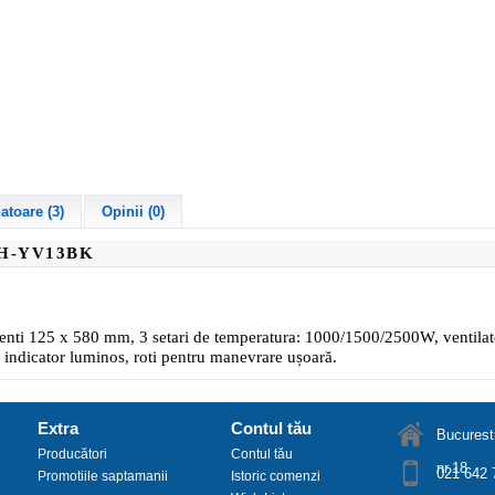
toare (3)
Opinii (0)
H-YV13BK
ti 125 x 580 mm, 3 setari de temperatura: 1000/1500/2500W, ventilat
, indicator luminos, roti pentru manevrare ușoară.
Extra
Contul tău
Bucuresti
Producători
Contul tău
nr.18
021 642 
Promotiile saptamanii
Istoric comenzi