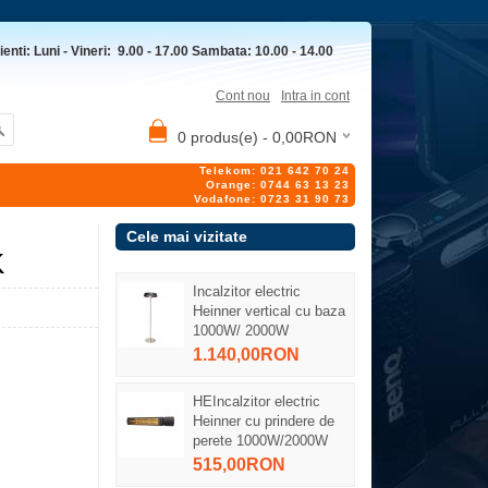
ienti: Luni - Vineri: 9.00 - 17.00 Sambata: 10.00 - 14.00
Cont nou
Intra in cont
0 produs(e) - 0,00RON
Telekom: 021 642 70 24
Orange: 0744 63 13 23
Vodafone: 0723 31 90 73
Cele mai vizitate
K
Incalzitor electric
Heinner vertical cu baza
1000W/ 2000W
1.140,00RON
HEIncalzitor electric
Heinner cu prindere de
perete 1000W/2000W
515,00RON