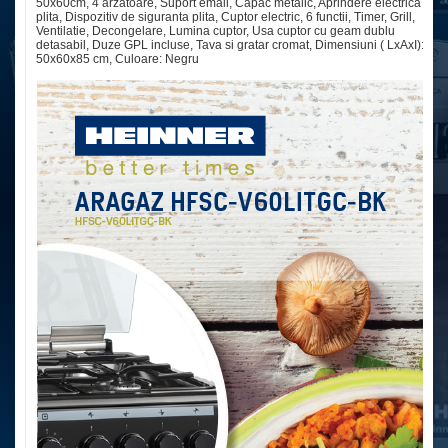
50x60cm, 4 arzatoare, Suport email, Capac metalic, Aprindere electrica
plita, Dispozitiv de siguranta plita, Cuptor electric, 6 functii, Timer, Grill,
Ventilatie, Decongelare, Lumina cuptor, Usa cuptor cu geam dublu
detasabil, Duze GPL incluse, Tava si gratar cromat, Dimensiuni ( LxAxI):
50x60x85 cm, Culoare: Negru