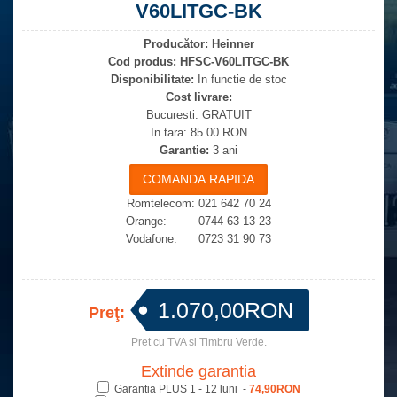
V60LITGC-BK
Producător:
Heinner
Cod produs:
HFSC-V60LITGC-BK
Disponibilitate:
In functie de stoc
Cost livrare:
Bucuresti: GRATUIT
In tara: 85.00 RON
Garantie:
3 ani
Romtelecom: 021 642 70 24
Orange: 0744 63 13 23
Vodafone: 0723 31 90 73
1.070,00RON
Preţ:
Pret cu TVA si Timbru Verde.
Extinde garantia
Garantia PLUS 1 - 12 luni -
74,90RON