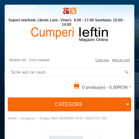
Suport telefonic clienti: Luni - Vineri: 9.00 - 17.00 Sambata: 10.00 -
14.00
Despre noi
Cum comand
Cont nou
Intra in cont
0 produs(e) - 0,00RON
CATEGORII
>
>
Home
Aragazuri
Aragaz Mixt HEINNER HFSC-V60LITGC-BK