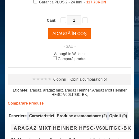
Garantia PLUS 2 - 24 luni -
117,70RON
Cant:
- SAU -
Adaugă in Wishlist
Compară produs
0 opinii
|
Opinia cumparatorilor
Etichete:
aragaz
,
aragaz mixt
,
aragaz Heinner
,
Aragaz Mixt Heinner
HFSC-V60LITGC-BK
,
Comparare Produse
Descriere
Caracteristici
Produse asemanatoare (2)
Opinii (0)
ARAGAZ MIXT HEINNER HFSC-V60LITGC-BK