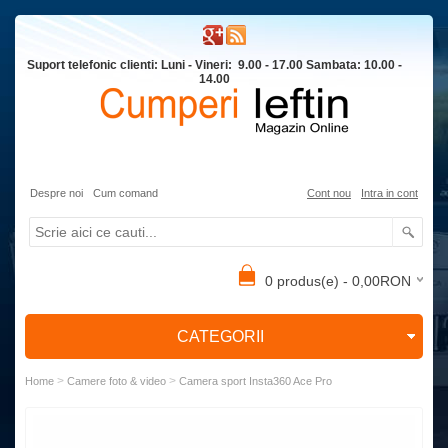
Suport telefonic clienti: Luni - Vineri: 9.00 - 17.00 Sambata: 10.00 -
14.00
Despre noi
Cum comand
Cont nou
Intra in cont
0 produs(e) - 0,00RON
CATEGORII
>
>
Home
Camere foto & video
Camera sport Insta360 Ace Pro