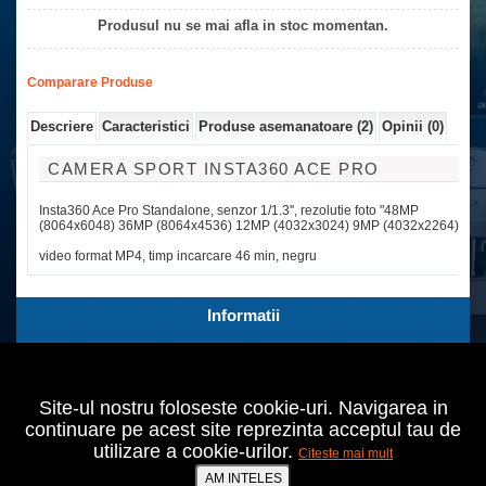
Produsul nu se mai afla in stoc momentan.
Comparare Produse
Descriere
Caracteristici
Produse asemanatoare (2)
Opinii (0)
CAMERA SPORT INSTA360 ACE PRO
Insta360 Ace Pro Standalone, senzor 1/1.3'', rezolutie foto "48MP
(8064x6048) 36MP (8064x4536) 12MP (4032x3024) 9MP (4032x2264),
video format MP4, timp incarcare 46 min, negru
Informatii
Servicii Clienti
Extra
Site-ul nostru foloseste cookie-uri. Navigarea in
Contul tău
continuare pe acest site reprezinta acceptul tau de
utilizare a cookie-urilor.
Citeste mai mult
Bucuresti,Sect.2,Agricultori nr.18
021 642 70 24
AM INTELES