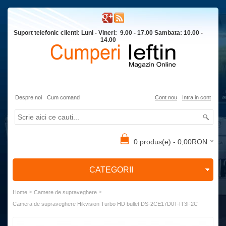
Suport telefonic clienti: Luni - Vineri: 9.00 - 17.00 Sambata: 10.00 -
14.00
Despre noi
Cum comand
Cont nou
Intra in cont
0 produs(e) - 0,00RON
CATEGORII
>
>
Home
Camere de supraveghere
Camera de supraveghere Hikvision Turbo HD bullet DS-2CE17D0T-IT3F2C