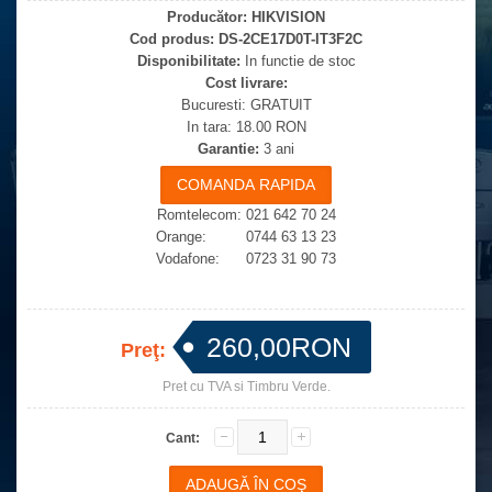
Producător:
HIKVISION
Cod produs:
DS-2CE17D0T-IT3F2C
Disponibilitate:
In functie de stoc
Cost livrare:
Bucuresti: GRATUIT
In tara: 18.00 RON
Garantie:
3 ani
Romtelecom: 021 642 70 24
Orange: 0744 63 13 23
Vodafone: 0723 31 90 73
260,00RON
Preţ:
Pret cu TVA si Timbru Verde.
Cant: