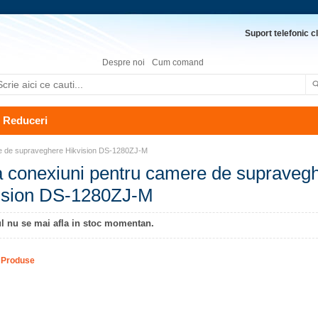
Suport telefonic cl
Despre noi
Cum comand
Reduceri
e de supraveghere Hikvision DS-1280ZJ-M
 conexiuni pentru camere de supraveg
ision DS-1280ZJ-M
l nu se mai afla in stoc momentan.
 Produse