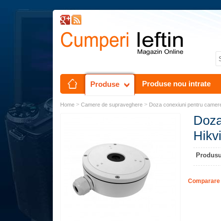
Produse nou intrate
Produse
>
>
Home
Camere de supraveghere
Doza conexiuni pentru camer
Doza
Hikv
Produsu
Comparare