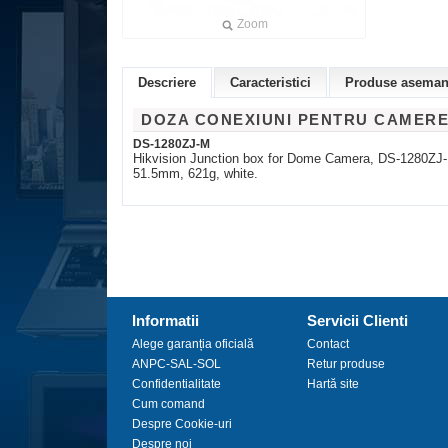
Zoom
Descriere
Caracteristici
Produse asemana
DOZA CONEXIUNI PENTRU CAMERE 
DS-1280ZJ-M
Hikvision Junction box for Dome Camera, DS-1280ZJ-M
51.5mm, 621g, white.
Informatii
Servicii Clienti
Alege garanția oficială
Contact
ANPC-SAL-SOL
Retur produse
Confidentialitate
Hartă site
Cum comand
Despre Cookie-uri
Despre noi