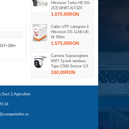
Hikvision Turbo HD DS-
2CE19H8T-AIT3ZF
1.075,00RON
Cablu UTP categoria 6
Hikvision DS-1LN6-UE-
W 305m
1.575,00RON
; 157×185×
Camera Supraveghere
WIFI Tp-link wireless
Tapo C500 Senzor 1/3
240,00RON
,Sect.2,Agricultori
70 24
cumperiieftin.ro