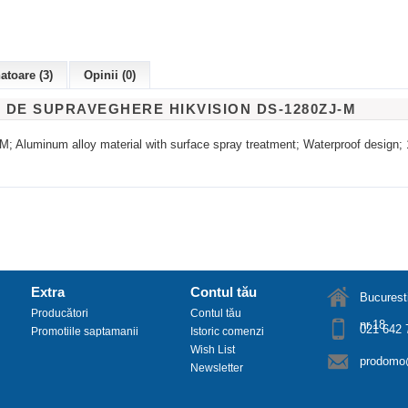
toare (3)
Opinii (0)
DE SUPRAVEGHERE HIKVISION DS-1280ZJ-M
; Aluminum alloy material with surface spray treatment; Waterproof design
Extra
Contul tău
Bucuresti
Producători
Contul tău
nr.18
021 642 
Promotiile saptamanii
Istoric comenzi
Wish List
prodomo@
Newsletter