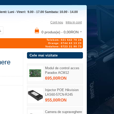
ienti: Luni - Vineri: 9.00 - 17.00 Sambata: 10.00 - 14.00
Cont nou
Intra in cont
0 produs(e) - 0,00RON
Telekom: 021 642 70 24
Orange: 0744 63 13 23
Vodafone: 0723 31 90 73
Cele mai vizitate
here
Modul de control acces
Paradox ACM12
695,00RON
Injector POE Hikvision
LAS60-57CN-RJ45
955,00RON
Camera de supraveghere