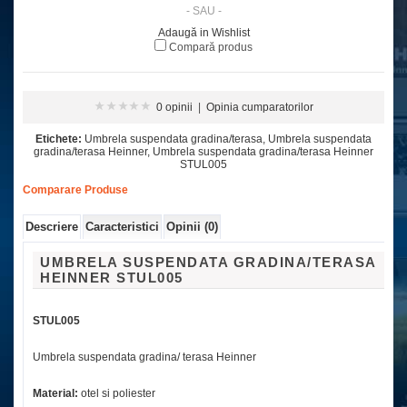
- SAU -
Adaugă in Wishlist
Compară produs
0 opinii
|
Opinia cumparatorilor
Etichete:
Umbrela suspendata gradina/terasa
,
Umbrela suspendata
gradina/terasa Heinner
,
Umbrela suspendata gradina/terasa Heinner
STUL005
Comparare Produse
Descriere
Caracteristici
Opinii (0)
UMBRELA SUSPENDATA GRADINA/TERASA
HEINNER
STUL005
STUL005
Umbrela suspendata gradina/ terasa Heinner
Material:
otel si poliester