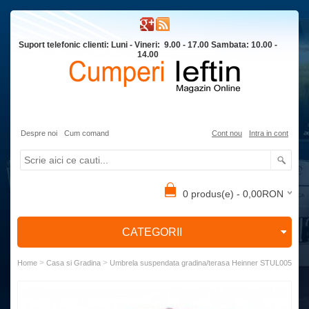
Suport telefonic clienti: Luni - Vineri: 9.00 - 17.00 Sambata: 10.00 -
14.00
Despre noi
Cum comand
Cont nou
Intra in cont
0 produs(e) - 0,00RON
CATEGORII
>
>
Home
Casa si Gradina
Umbrela suspendata gradina/terasa Heinner STUL005