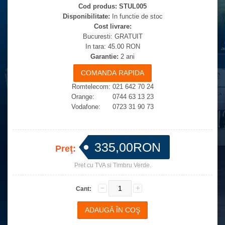
Cod produs:
STUL005
Disponibilitate:
In functie de stoc
Cost livrare:
Bucuresti: GRATUIT
In tara: 45.00 RON
Garantie:
2 ani
Romtelecom: 021 642 70 24
Orange: 0744 63 13 23
Vodafone: 0723 31 90 73
335,00RON
Preţ:
Pret cu TVA si Timbru Verde.
Cant: