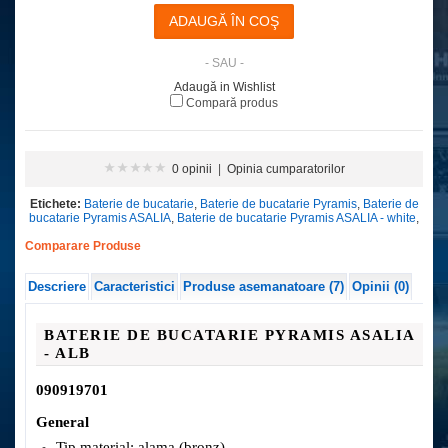
- SAU -
Adaugă in Wishlist
Compară produs
0 opinii
|
Opinia cumparatorilor
Etichete:
Baterie de bucatarie
,
Baterie de bucatarie Pyramis
,
Baterie de
bucatarie Pyramis ASALIA
,
Baterie de bucatarie Pyramis ASALIA - white
,
Comparare Produse
Descriere
Caracteristici
Produse asemanatoare (7)
Opinii (0)
BATERIE DE BUCATARIE PYRAMIS ASALIA
- ALB
090919701
General
Tip material: alama (bronz)