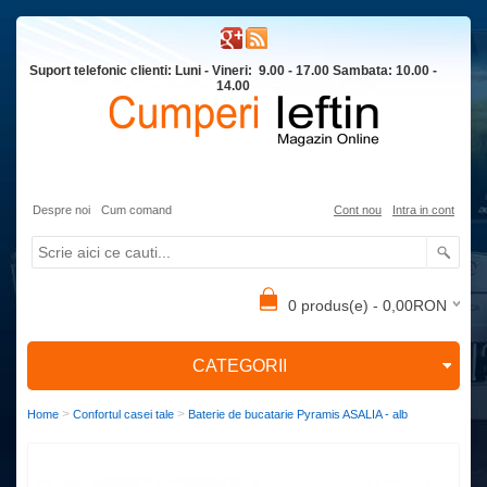
Suport telefonic clienti: Luni - Vineri: 9.00 - 17.00 Sambata: 10.00 -
14.00
Despre noi
Cum comand
Cont nou
Intra in cont
0 produs(e) - 0,00RON
CATEGORII
>
>
Home
Confortul casei tale
Baterie de bucatarie Pyramis ASALIA - alb