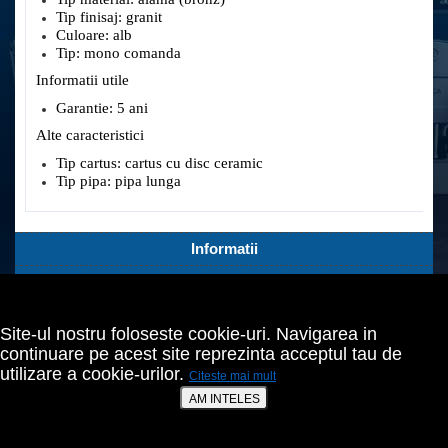
Tip finisaj: granit
Culoare: alb
Tip: mono comanda
Informatii utile
Garantie: 5 ani
Alte caracteristici
Tip cartus: cartus cu disc ceramic
Tip pipa: pipa lunga
Informatii
Servicii Clienti
Extra
Site-ul nostru foloseste cookie-uri. Navigarea in
Contul tău
continuare pe acest site reprezinta acceptul tau de
utilizare a cookie-urilor.
Citeste mai mult
Bucuresti,Sect.2,Agricultori nr.18
021 642 70 24
AM INTELES
prodomo@cumperiieftin.ro
SC PRODOMO SERVICES SRL
© 2026 |
Web design - Cristal It Solutions