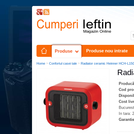
Produse nou intrate
Produse
>
>
Home
Confortul casei tale
Radiator ceramic Heinner HCH-L1
Radi
Producă
Cod pro
Disponib
Cost liv
Bucures
In tara:
Garantie