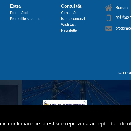
Extra
Contul tău
Bucuresti
Producători
Contul tău
nr.18
021 642 
Promotiile saptamanii
Istoric comenzi
Wish List
prodomo@
Newsletter
SC PRO
 in continuare pe acest site reprezinta acceptul tau de ut