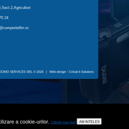
,Sect.2,Agricultori
70 24
cumperiieftin.ro
DOMO SERVICES SRL
© 2026 |
Web design - Cristal It Solutions
ilizare a cookie-urilor.
AM INTELES
Citeste mai mult