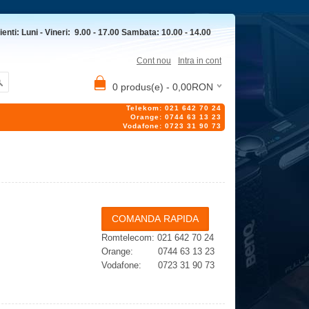
ienti: Luni - Vineri: 9.00 - 17.00 Sambata: 10.00 - 14.00
Cont nou
Intra in cont
0 produs(e) - 0,00RON
Telekom: 021 642 70 24
Orange: 0744 63 13 23
Vodafone: 0723 31 90 73
Romtelecom: 021 642 70 24
Orange: 0744 63 13 23
Vodafone: 0723 31 90 73