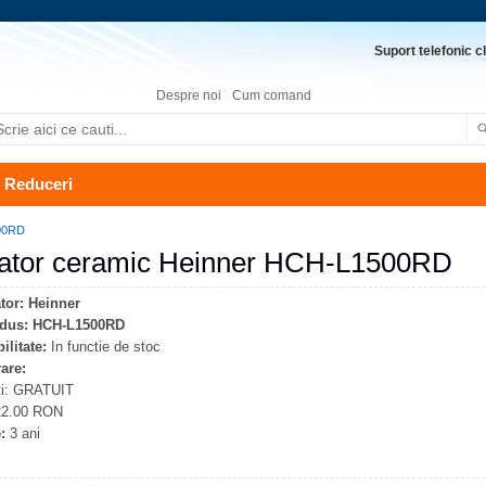
Suport telefonic cl
Despre noi
Cum comand
Reduceri
500RD
ator ceramic Heinner HCH-L1500RD
tor:
Heinner
dus:
HCH-L1500RD
ilitate:
In functie de stoc
rare:
ti: GRATUIT
 22.00 RON
:
3 ani