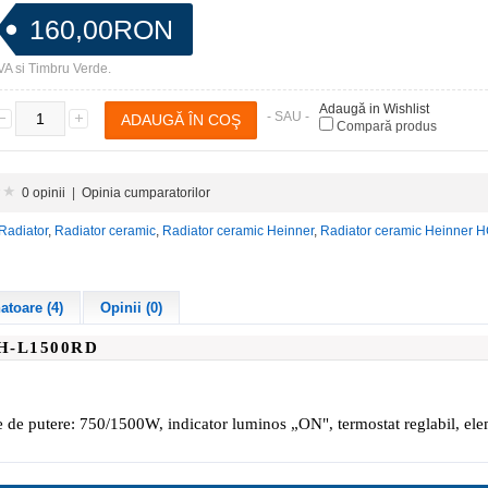
160,00RON
VA si Timbru Verde.
Adaugă in Wishlist
- SAU -
Compară produs
0 opinii
|
Opinia cumparatorilor
Radiator
,
Radiator ceramic
,
Radiator ceramic Heinner
,
Radiator ceramic Heinner
toare (4)
Opinii (0)
H-L1500RD
e putere: 750/1500W, indicator luminos „ON", termostat reglabil, eleme