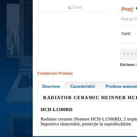
Zoom
Preţ:
Pret cu T
Cant:
Etichete:
Comparare Produse
Descriere
Caracteristici
Produse asemana
RADIATOR CERAMIC HEINNER
HC
HCH-L1500RD
Radiator ceramic Heinner HCH-L1500RD, 2 trepte d
împotriva răsturnării, protecție la supraîncălzire
.