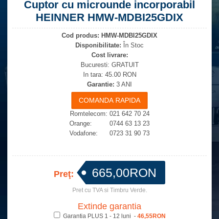
Cuptor cu microunde incorporabil
HEINNER HMW-MDBI25GDIX
Cod produs:
HMW-MDBI25GDIX
Disponibilitate:
În Stoc
Cost livrare:
Bucuresti: GRATUIT
In tara: 45.00 RON
Garantie:
3 ANI
Romtelecom: 021 642 70 24
Orange: 0744 63 13 23
Vodafone: 0723 31 90 73
665,00RON
Preţ:
Pret cu TVA si Timbru Verde.
Extinde garantia
Garantia PLUS 1 - 12 luni -
46,55RON