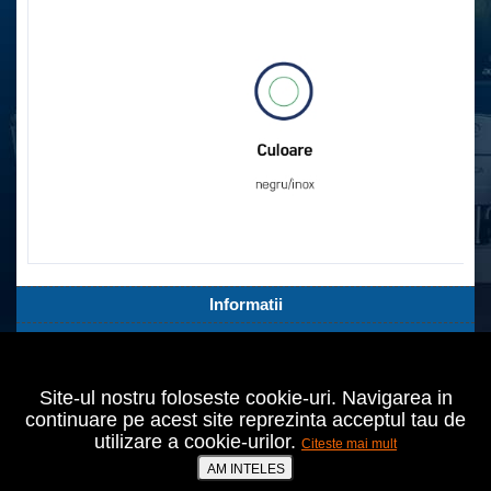
Informatii
Servicii Clienti
Extra
Site-ul nostru foloseste cookie-uri. Navigarea in
Contul tău
continuare pe acest site reprezinta acceptul tau de
utilizare a cookie-urilor.
Citeste mai mult
Bucuresti,Sect.2,Agricultori nr.18
021 642 70 24
AM INTELES
prodomo@cumperiieftin.ro