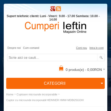
Suport telefonic clienti: Luni - Vineri: 9.00 - 17.00 Sambata: 10.00 -
14.00
Despre noi
Cum comand
Cont nou
Intra in cont
0 produs(e) - 0,00RON
CATEGORII
>
>
Home
Cuptoare microunde incorporabile
Cuptor cu microunde incorporabil HEINNER HMW-MDBI25GDIX