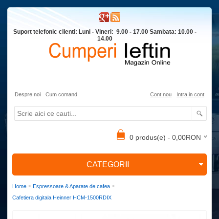
Suport telefonic clienti: Luni - Vineri: 9.00 - 17.00 Sambata: 10.00 -
14.00
Despre noi
Cum comand
Cont nou
Intra in cont
0 produs(e) - 0,00RON
CATEGORII
>
>
Home
Espressoare & Aparate de cafea
Cafetiera digitala Heinner HCM-1500RDIX