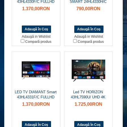
43HL4330F/C FULLHD
SMART 24HL4330H/C
1.370,00RON
790,00RON
Adaugă in Wishlist
Adaugă in Wishlist
Compară produs
Compară produs
LED TV DIAMANT Smart
Led TV HORIZON
43HL4331F/C FULLHD
43HL7590U/ UHD 4K
1.370,00RON
1.725,00RON