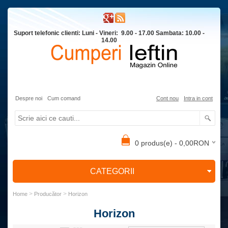
Suport telefonic clienti: Luni - Vineri: 9.00 - 17.00 Sambata: 10.00 -
14.00
Despre noi
Cum comand
Cont nou
Intra in cont
0 produs(e) - 0,00RON
CATEGORII
>
>
Home
Producător
Horizon
Horizon