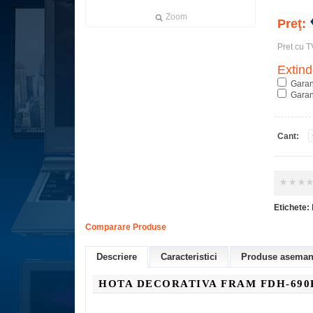
Zoom
Preţ:
Pret cu T
Extind
Garan
Garan
Cant:
Etichete:
Comparare Produse
Descriere
Caracteristici
Produse asemana
HOTA DECORATIVA FRAM FDH-69