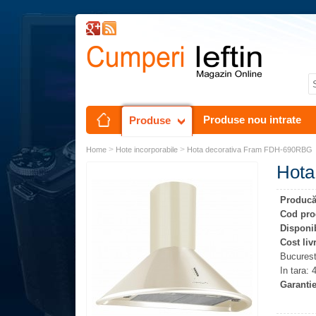
Produse nou intrate
Produse
>
>
Home
Hote incorporabile
Hota decorativa Fram FDH-690RBG
Hota
Producă
Cod pro
Disponib
Cost liv
Bucures
In tara:
Garantie