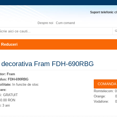
Suport telefonic cl
Despre noi
Cum comand
Reduceri
 decorativa Fram FDH-690RBG
tor:
Fram
dus:
FDH-690RBG
ilitate:
In functie de stoc
rare:
Romtelecom: 0
ti: GRATUIT
Orange: 074
 40.00 RON
Vodafone: 07
:
3 ani