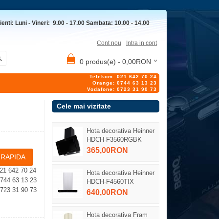
ienti: Luni - Vineri: 9.00 - 17.00 Sambata: 10.00 - 14.00
Cont nou
Intra in cont
0 produs(e) - 0,00RON
Telekom: 021 642 70 24
Orange: 0744 63 13 23
Vodafone: 0723 31 90 73
Cele mai vizitate
Hota decorativa Heinner
HDCH-F3560RGBK
365,00RON
21 642 70 24
Hota decorativa Heinner
4 63 13 23
HDCH-F4560TIX
23 31 90 73
640,00RON
Hota decorativa Fram