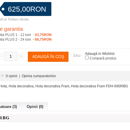
625,00RON
VA si Timbru Verde.
e garantia
tia PLUS 1 - 12 luni -
43,75RON
tia PLUS 2 - 24 luni -
68,75RON
Adaugă in Wishlist
- SAU -
Compară produs
0 opinii
|
Opinia cumparatorilor
Hota
,
Hota decorativa
,
Hota decorativa Fram
,
Hota decorativa Fram FDH-690RBG
toare (3)
Opinii (0)
0RBG