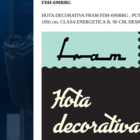
FDH-690RBG
HOTA DECORATIVA FRAM FDH-690RBG , PUTER
109) cm, CLASA ENERGETICA B, 90 CM, DES