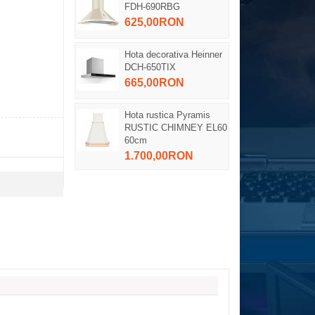
FDH-690RBG
625,00RON
Hota decorativa Heinner
DCH-650TIX
665,00RON
Hota rustica Pyramis
RUSTIC CHIMNEY EL60
60cm
1.700,00RON