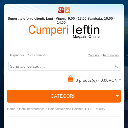
Suport telefonic clienti: Luni - Vineri: 9.00 - 17.00 Sambata: 10.00 -
14.00
Despre noi
Cum comand
Cont nou
Intra in cont
0 produs(e) - 0,00RON
CATEGORII
>
>
Home
Hote incorporabile
Hota telescopica Heinner HTCH-F400BK