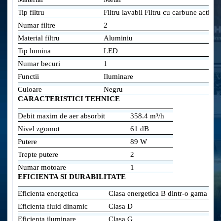
Tip filtru
Filtru lavabil Filtru cu carbune activ
Numar filtre
2
Material filtru
Aluminiu
Tip lumina
LED
Numar becuri
1
Functii
Iluminare
Culoare
Negru
CARACTERISTICI TEHNICE
Debit maxim de aer absorbit
358.4 m³/h
Nivel zgomot
61 dB
Putere
89 W
Trepte putere
2
Numar motoare
1
EFICIENTA SI DURABILITATE
Eficienta energetica
Clasa energetica B dintr-o gama de 
Eficienta fluid dinamic
Clasa D
Eficienta iluminare
Clasa G