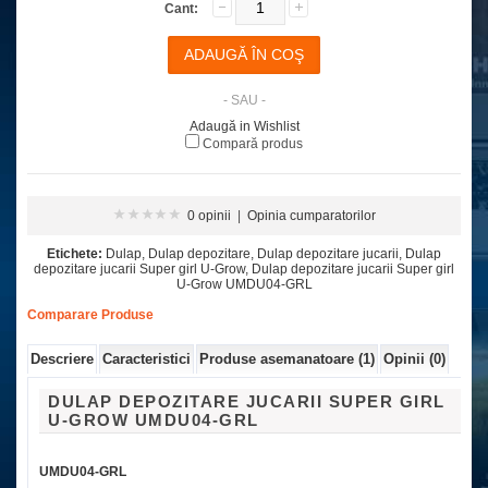
Cant:
- SAU -
Adaugă in Wishlist
Compară produs
0 opinii
|
Opinia cumparatorilor
Etichete:
Dulap
,
Dulap depozitare
,
Dulap depozitare jucarii
,
Dulap
depozitare jucarii Super girl U-Grow
,
Dulap depozitare jucarii Super girl
U-Grow UMDU04-GRL
Comparare Produse
Descriere
Caracteristici
Produse asemanatoare (1)
Opinii (0)
DULAP DEPOZITARE JUCARII SUPER GIRL
U-GROW
UMDU04-GRL
UMDU04-GRL