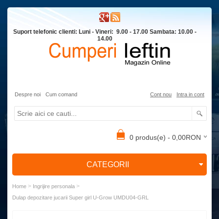
Suport telefonic clienti: Luni - Vineri: 9.00 - 17.00 Sambata: 10.00 -
14.00
Despre noi
Cum comand
Cont nou
Intra in cont
0 produs(e) - 0,00RON
CATEGORII
>
>
Home
Ingrijire personala
Dulap depozitare jucarii Super girl U-Grow UMDU04-GRL