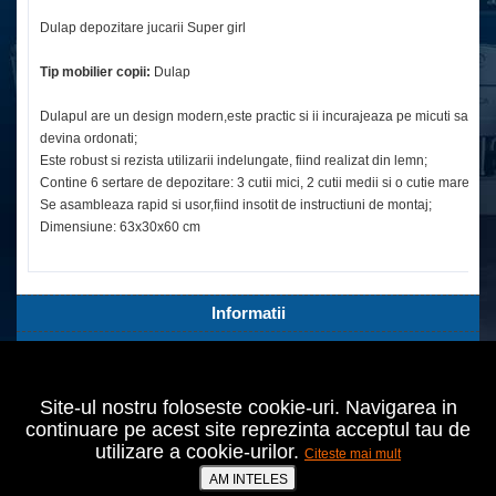
Dulap depozitare jucarii Super girl
Tip mobilier copii:
Dulap
Dulapul are un design modern,este practic si ii incurajeaza pe micuti sa
devina ordonati;
Este robust si rezista utilizarii indelungate, fiind realizat din lemn;
Contine 6 sertare de depozitare: 3 cutii mici, 2 cutii medii si o cutie mare;
Se asambleaza rapid si usor,fiind insotit de instructiuni de montaj;
Dimensiune: 63x30x60 cm
Informatii
Servicii Clienti
Extra
Site-ul nostru foloseste cookie-uri. Navigarea in
Contul tău
continuare pe acest site reprezinta acceptul tau de
utilizare a cookie-urilor.
Citeste mai mult
Bucuresti,Sect.2,Agricultori nr.18
021 642 70 24
AM INTELES
prodomo@cumperiieftin.ro