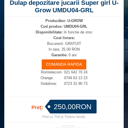
Dulap depozitare jucarii Super girl U-
Grow UMDU04-GRL
Producător:
U-GROW
Cod produs:
UMDU04-GRL
Disponibilitate:
In functie de stoc
Cost livrare:
Bucuresti: GRATUIT
In tara: 25.00 RON
Garantie:
0 ani
Romtelecom: 021 642 70 24
Orange: 0744 63 13 23
Vodafone: 0723 31 90 73
250,00RON
Preţ:
Pret cu TVA si Timbru Verde.