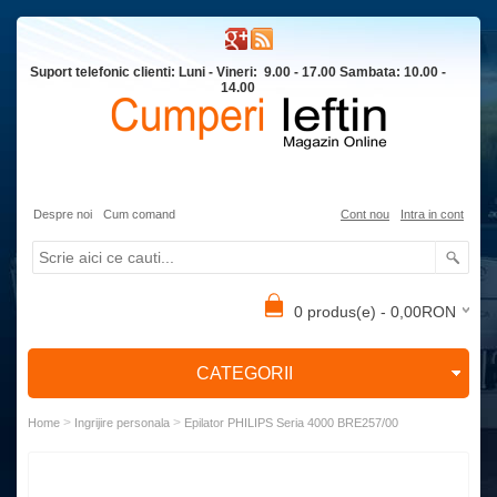
Suport telefonic clienti: Luni - Vineri: 9.00 - 17.00 Sambata: 10.00 -
14.00
Despre noi
Cum comand
Cont nou
Intra in cont
0 produs(e) - 0,00RON
CATEGORII
>
>
Home
Ingrijire personala
Epilator PHILIPS Seria 4000 BRE257/00