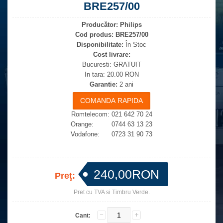
BRE257/00
Producător:
Philips
Cod produs:
BRE257/00
Disponibilitate:
În Stoc
Cost livrare:
Bucuresti: GRATUIT
In tara: 20.00 RON
Garantie:
2 ani
Romtelecom: 021 642 70 24
Orange: 0744 63 13 23
Vodafone: 0723 31 90 73
240,00RON
Preţ:
Pret cu TVA si Timbru Verde.
Cant: