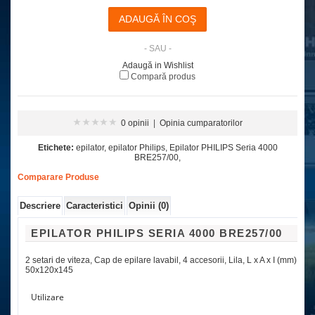
- SAU -
Adaugă in Wishlist
Compară produs
0 opinii
|
Opinia cumparatorilor
Etichete:
epilator
,
epilator Philips
,
Epilator PHILIPS Seria 4000
BRE257/00
,
Comparare Produse
Descriere
Caracteristici
Opinii (0)
EPILATOR PHILIPS SERIA 4000 BRE257/00
2 setari de viteza, Cap de epilare lavabil, 4 accesorii, Lila, L x A x I (mm)
50x120x145
Utilizare