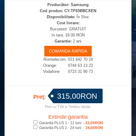
Producător:
Samsung
Cod produs:
CY-TF65BBCXEN
Disponibilitate:
În Stoc
Cost livrare:
Bucuresti: GRATUIT
In tara: 18.00 RON
Garantie:
2 ani
Romtelecom: 021 642 70 24
Orange: 0744 63 13 23
Vodafone: 0723 31 90 73
315,00RON
Preţ:
Pret cu TVA si Timbru Verde.
Extinde garantia
Garantia PLUS 1 - 12 luni -
22,05RON
Garantia PLUS 2 - 24 luni -
34,65RON