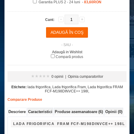
Garantia PLUS 2 - 24 luni -
83,60RON
Cant:
- SAU -
Adaugă in Wishlist
Compară produs
0 opinii
|
Opinia cumparatorilor
Etichete:
lada frigorifica
,
Lada frigorifica Fram
,
Lada frigorifica FRAM
FCF-M198DINVCE++ 198l
,
Comparare Produse
Descriere
Caracteristici
Produse asemanatoare (6)
Opinii (0)
LADA FRIGORIFICA FRAM FCF-M198DINVCE++ 198L