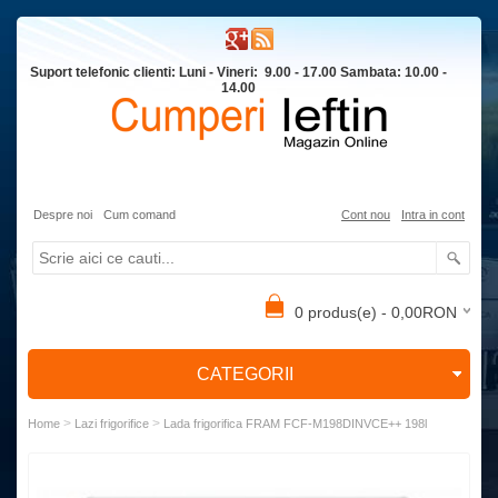
Suport telefonic clienti: Luni - Vineri: 9.00 - 17.00 Sambata: 10.00 -
14.00
Despre noi
Cum comand
Cont nou
Intra in cont
0 produs(e) - 0,00RON
CATEGORII
>
>
Home
Lazi frigorifice
Lada frigorifica FRAM FCF-M198DINVCE++ 198l