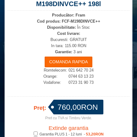
M198DINVCE++ 198l
Producător:
Fram
Cod produs:
FCF-M198DINVCE++
Disponibilitate:
În Stoc
Cost livrare:
Bucuresti: GRATUIT
In tara: 115.00 RON
Garantie:
3 ani
Romtelecom: 021 642 70 24
Orange: 0744 63 13 23
Vodafone: 0723 31 90 73
760,00RON
Preţ:
Pret cu TVA si Timbru Verde.
Extinde garantia
Garantia PLUS 1 - 12 luni -
53,20RON