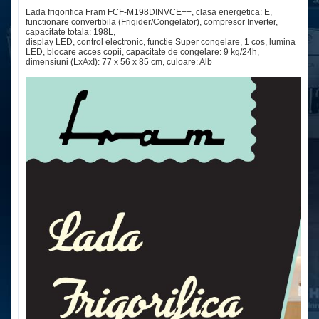
Lada frigorifica Fram FCF-M198DINVCE++, clasa energetica: E,
functionare convertibila (Frigider/Congelator), compresor Inverter,
capacitate totala: 198L,
display LED, control electronic, functie Super congelare, 1 cos, lumina
LED, blocare acces copii, capacitate de congelare: 9 kg/24h,
dimensiuni (LxAxI): 77 x 56 x 85 cm, culoare: Alb