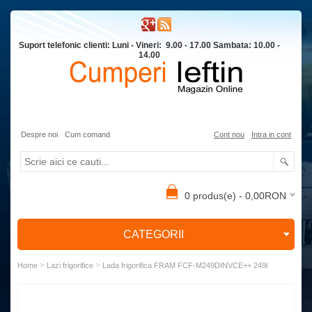
Suport telefonic clienti: Luni - Vineri: 9.00 - 17.00 Sambata: 10.00 -
14.00
Despre noi
Cum comand
Cont nou
Intra in cont
0 produs(e) - 0,00RON
CATEGORII
>
>
Home
Lazi frigorifice
Lada frigorifica FRAM FCF-M249DINVCE++ 249l