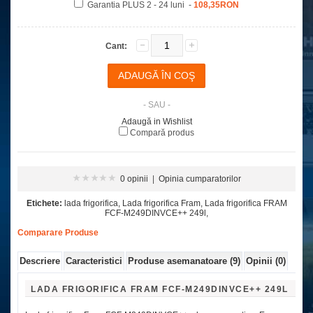
Garantia PLUS 2 - 24 luni -
108,35RON
Cant:
- SAU -
Adaugă in Wishlist
Compară produs
0 opinii
|
Opinia cumparatorilor
Etichete:
lada frigorifica
,
Lada frigorifica Fram
,
Lada frigorifica FRAM
FCF-M249DINVCE++ 249l
,
Comparare Produse
Descriere
Caracteristici
Produse asemanatoare (9)
Opinii (0)
LADA FRIGORIFICA FRAM FCF-M249DINVCE++ 249L