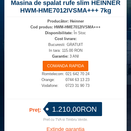
Masina de spalat rufe slim HEINNER
HWM-HME7012IVSMA+++ 7kg
Producător:
Heinner
Cod produs:
HWM-HME7012IVSMA+++
Disponibilitate:
În Stoc
Cost livrare:
Bucuresti: GRATUIT
In tara: 115.00 RON
Garantie:
3 ANI
Romtelecom: 021 642 70 24
Orange: 0744 63 13 23
Vodafone: 0723 31 90 73
1.210,00RON
Preţ:
Pret cu TVA si Timbru Verde.
Extinde garantia