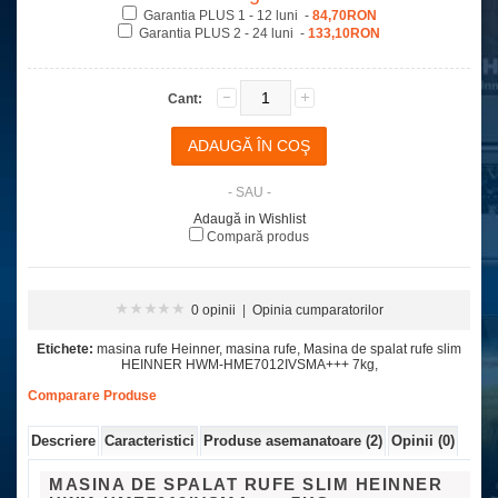
Garantia PLUS 1 - 12 luni -
84,70RON
Garantia PLUS 2 - 24 luni -
133,10RON
Cant:
- SAU -
Adaugă in Wishlist
Compară produs
0 opinii
|
Opinia cumparatorilor
Etichete:
masina rufe Heinner
,
masina rufe
,
Masina de spalat rufe slim
HEINNER HWM-HME7012IVSMA+++ 7kg
,
Comparare Produse
Descriere
Caracteristici
Produse asemanatoare (2)
Opinii (0)
MASINA DE SPALAT RUFE SLIM HEINNER