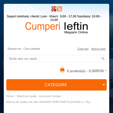
Suport telefonic clienti: Luni - Vineri: 9.00 - 17.00 Sambata: 10.00 -
14.00
Despre noi
Cum comand
Cont nou
Intra in cont
0 produs(e) - 0,00RON
CATEGORII
>
>
Home
Masini de spalat - incarcare frontala
Masina de spalat rufe slim HEINNER HWM-HME7012IVSMA+++ 7kg