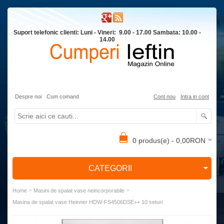
Suport telefonic clienti: Luni - Vineri: 9.00 - 17.00 Sambata: 10.00 -
14.00
Despre noi
Cum comand
Cont nou
Intra in cont
0 produs(e) - 0,00RON
CATEGORII
>
>
Home
Masini de spalat vase neincorporabile
Masina de spalat vase Heinner HDW-FS4506DSE++ 10 seturi