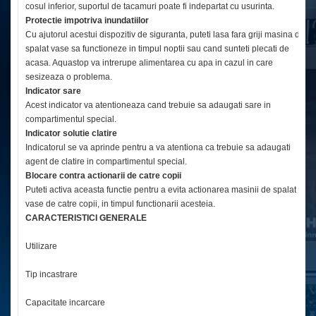
cosul inferior, suportul de tacamuri poate fi indepartat cu usurinta.
Protectie impotriva inundatiilor
Cu ajutorul acestui dispozitiv de siguranta, puteti lasa fara griji masina de
spalat vase sa functioneze in timpul noptii sau cand sunteti plecati de
acasa. Aquastop va intrerupe alimentarea cu apa in cazul in care
sesizeaza o problema.
Indicator sare
Acest indicator va atentioneaza cand trebuie sa adaugati sare in
compartimentul special.
Indicator solutie clatire
Indicatorul se va aprinde pentru a va atentiona ca trebuie sa adaugati
agent de clatire in compartimentul special.
Blocare contra actionarii de catre copii
Puteti activa aceasta functie pentru a evita actionarea masinii de spalat
vase de catre copii, in timpul functionarii acesteia.
CARACTERISTICI GENERALE
Utilizare
Re
Tip incastrare
S
Capacitate incarcare
10