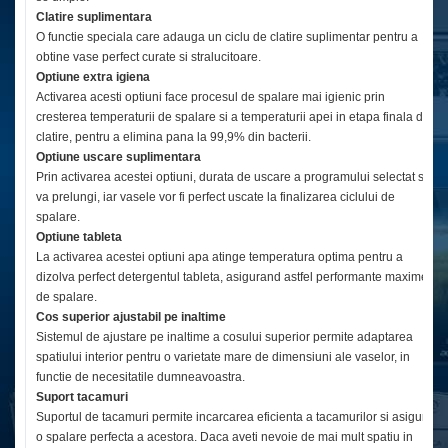
Clatire suplimentara
O functie speciala care adauga un ciclu de clatire suplimentar pentru a
obtine vase perfect curate si stralucitoare.
Optiune extra igiena
Activarea acesti optiuni face procesul de spalare mai igienic prin
cresterea temperaturii de spalare si a temperaturii apei in etapa finala de
clatire, pentru a elimina pana la 99,9% din bacterii.
Optiune uscare suplimentara
Prin activarea acestei optiuni, durata de uscare a programului selectat se
va prelungi, iar vasele vor fi perfect uscate la finalizarea ciclului de
spalare.
Optiune tableta
La activarea acestei optiuni apa atinge temperatura optima pentru a
dizolva perfect detergentul tableta, asigurand astfel performante maxime
de spalare.
Cos superior ajustabil pe inaltime
Sistemul de ajustare pe inaltime a cosului superior permite adaptarea
spatiului interior pentru o varietate mare de dimensiuni ale vaselor, in
functie de necesitatile dumneavoastra.
Suport tacamuri
Suportul de tacamuri permite incarcarea eficienta a tacamurilor si asigura
o spalare perfecta a acestora. Daca aveti nevoie de mai mult spatiu in