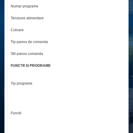
Numar programe
6
Tensiune alimentare
2
Culoare
An
Tip panou de comanda
El
Stil panou comanda
Se
FUNCTII SI PROGRAME
De
Tip programe
Ex
In
Pr
Bl
Functii
Po
In
Co