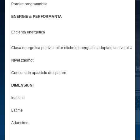
Pornire programabila
1 
ENERGIE & PERFORMANTA
Cl
Eficienta energetica
di
Clasa energetica potrivit noilor etichete energetice adoptate la nivelul UE
C
Nivel zgomot
5
Consum de apa/ciclu de spalare
11
DIMENSIUNI
Inaltime
8
Latime
4
Adancime
5