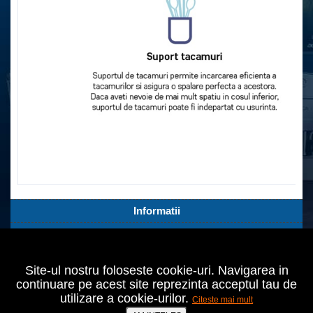
Informatii
Servicii Clienti
Extra
Site-ul nostru foloseste cookie-uri. Navigarea in
Contul tău
continuare pe acest site reprezinta acceptul tau de
utilizare a cookie-urilor.
Citeste mai mult
Bucuresti,Sect.2,Agricultori nr.18
021 642 70 24