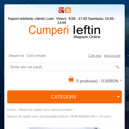
Suport telefonic clienti: Luni - Vineri: 9.00 - 17.00 Sambata: 10.00 -
14.00
Despre noi
Cum comand
Cont nou
Intra in cont
0 produs(e) - 0,00RON
CATEGORII
>
>
Home
Masini de spalat vase neincorporabile
Masina de spalat vase incorporabila Heinner HDW-BIM60514E++ 14 seturi