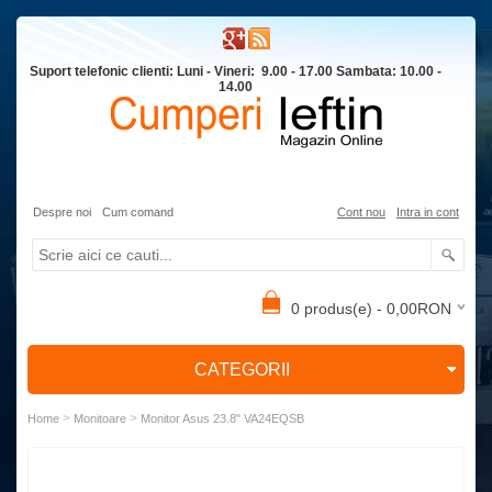
Suport telefonic clienti: Luni - Vineri: 9.00 - 17.00 Sambata: 10.00 -
14.00
Despre noi
Cum comand
Cont nou
Intra in cont
0 produs(e) - 0,00RON
CATEGORII
>
>
Home
Monitoare
Monitor Asus 23.8" VA24EQSB