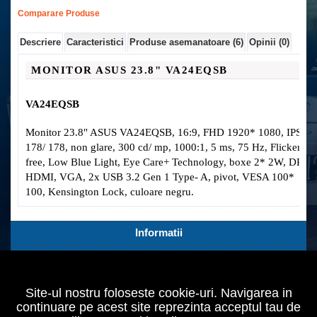
Comparare Produse
Descriere
Caracteristici
Produse asemanatoare (6)
Opinii (0)
MONITOR
ASUS
23.8
"
VA24EQSB
VA24EQSB
Monitor 23.8" ASUS VA24EQSB, 16:9, FHD 1920* 1080, IPS,
178/ 178, non glare, 300 cd/ mp, 1000:1, 5 ms, 75 Hz, Flicker-
free, Low Blue Light, Eye Care+ Technology, boxe 2* 2W, DP,
HDMI, VGA, 2x USB 3.2 Gen 1 Type- A, pivot, VESA 100*
100, Kensington Lock, culoare negru.
Informatii
Servicii Clienti
Extra
Site-ul nostru foloseste cookie-uri. Navigarea in
Contul tău
continuare pe acest site reprezinta acceptul tau de