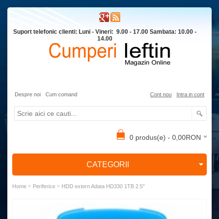
Suport telefonic clienti: Luni - Vineri: 9.00 - 17.00 Sambata: 10.00 -
14.00
Despre noi
Cum comand
Cont nou
Intra in cont
0 produs(e) - 0,00RON
CATEGORII
>
>
Home
Periferice
HDD extern Adata HD330 1TB 2.5''