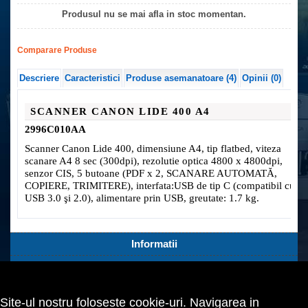
Produsul nu se mai afla in stoc momentan.
Comparare Produse
Descriere
Caracteristici
Produse asemanatoare (4)
Opinii (0)
SCANNER CANON LIDE 400 A4
2996C010AA
Scanner Canon Lide 400, dimensiune A4, tip flatbed, viteza
scanare A4 8 sec (300dpi), rezolutie optica 4800 x 4800dpi,
senzor CIS, 5 butoane (PDF x 2, SCANARE AUTOMATĂ,
COPIERE, TRIMITERE), interfata:USB de tip C (compatibil cu
USB 3.0 şi 2.0), alimentare prin USB, greutate: 1.7 kg.
Informatii
Servicii Clienti
Extra
Site-ul nostru foloseste cookie-uri. Navigarea in