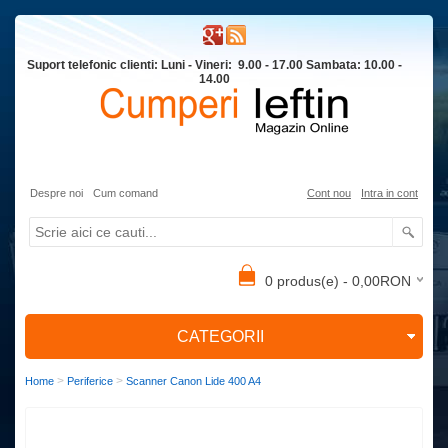
Suport telefonic clienti: Luni - Vineri: 9.00 - 17.00 Sambata: 10.00 -
14.00
Despre noi
Cum comand
Cont nou
Intra in cont
0 produs(e) - 0,00RON
CATEGORII
>
>
Home
Periferice
Scanner Canon Lide 400 A4