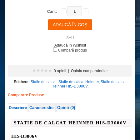
Cant:
- SAU -
Adaugă in Wishlist
Compară produs
0 opinii
|
Opinia cumparatorilor
Etichete:
Statie de calcat
,
Statie de calcat Heinner
,
Statie de calcat
Heinner HIS-D3006V
,
Comparare Produse
Descriere
Caracteristici
Opinii (0)
STATIE DE CALCAT HEINNER
HIS-D3006V
HIS-D3006V