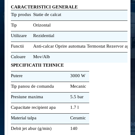
CARACTERISTICI GENERALE
Tip produs
Statie de calcat
Tip
Orizontal
Utilizare
Rezidential
Functii
Anti-calcar Oprire automata Termostat Rezervor apa d
Culoare
Mov/Alb
SPECIFICATII TEHNICE
Putere
3000 W
Tip panou de comanda
Mecanic
Presiune maxima
5.5 bar
Capacitate recipient apa
1.7 l
Material talpa
Ceramic
Debit jet abur (g/min)
140