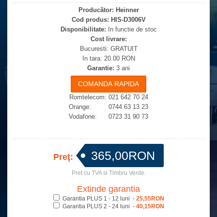
Producător:
Heinner
Cod produs:
HIS-D3006V
Disponibilitate:
In functie de stoc
Cost livrare:
Bucuresti: GRATUIT
In tara: 20.00 RON
Garantie:
3 ani
Romtelecom: 021 642 70 24
Orange: 0744 63 13 23
Vodafone: 0723 31 90 73
365,00RON
Preţ:
Pret cu TVA si Timbru Verde.
Extinde garantia
Garantia PLUS 1 - 12 luni -
25,55RON
Garantia PLUS 2 - 24 luni -
40,15RON