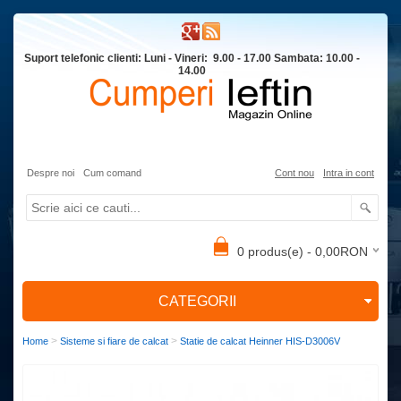
Suport telefonic clienti: Luni - Vineri: 9.00 - 17.00 Sambata: 10.00 -
14.00
Despre noi
Cum comand
Cont nou
Intra in cont
0 produs(e) - 0,00RON
CATEGORII
>
>
Home
Sisteme si fiare de calcat
Statie de calcat Heinner HIS-D3006V