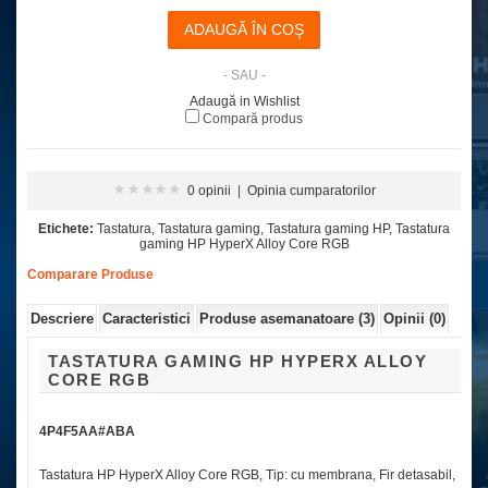
- SAU -
Adaugă in Wishlist
Compară produs
0 opinii
|
Opinia cumparatorilor
Etichete:
Tastatura
,
Tastatura gaming
,
Tastatura gaming HP
,
Tastatura
gaming HP HyperX Alloy Core RGB
Comparare Produse
Descriere
Caracteristici
Produse asemanatoare (3)
Opinii (0)
TASTATURA GAMING HP HYPERX ALLOY
CORE RGB
4P4F5AA#ABA
Tastatura HP HyperX Alloy Core RGB, Tip: cu membrana, Fir detasabil,