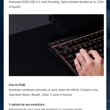
Iluminata RGB USB 2.0, Anti-Ghosting, Spill resistant (tested up to 120ml
of liquid)
Efecte RGB
Iluminare uimitoare asociata cu sase setari de efecte; Culoare ciclu,
Spectrum Wave, Breath, Solid, 5 zone si Aurora.
5 optiuni de personalizare
Personalizati cinci zone ale tastaturii cu culoarea dorita.