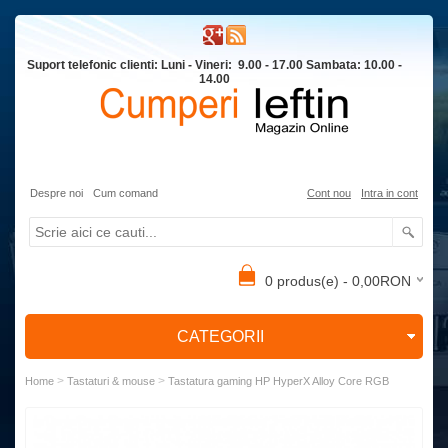
Suport telefonic clienti: Luni - Vineri: 9.00 - 17.00 Sambata: 10.00 -
14.00
Despre noi
Cum comand
Cont nou
Intra in cont
0 produs(e) - 0,00RON
CATEGORII
>
>
Home
Tastaturi & mouse
Tastatura gaming HP HyperX Alloy Core RGB