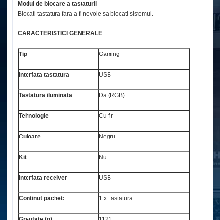
Modul de blocare a tastaturii
Blocati tastatura fara a fi nevoie sa blocati sistemul.
CARACTERISTICI GENERALE
Tip
Gaming
Interfata tastatura
USB
Tastatura iluminata
Da (RGB)
Tehnologie
Cu fir
Culoare
Negru
Kit
Nu
Interfata receiver
USB
Continut pachet:
1 x Tastatura
Greutate (g)
1121