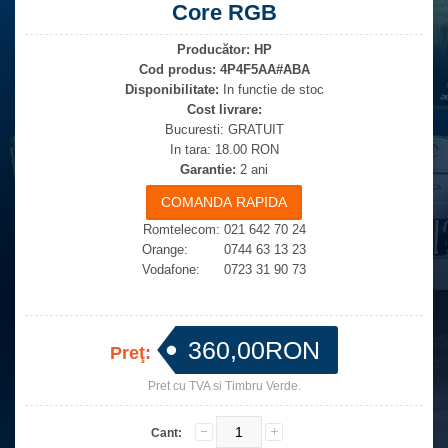
Core RGB
Producător:
HP
Cod produs:
4P4F5AA#ABA
Disponibilitate:
In functie de stoc
Cost livrare:
Bucuresti: GRATUIT
In tara: 18.00 RON
Garantie:
2 ani
Romtelecom: 021 642 70 24
Orange: 0744 63 13 23
Vodafone: 0723 31 90 73
360,00RON
Preţ:
Pret cu TVA si Timbru Verde.
Cant: