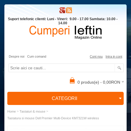
Suport telefonic clienti: Luni - Vineri: 9.00 - 17.00 Sambata: 10.00 -
14.00
Despre noi
Cum comand
Cont nou
Intra in cont
0 produs(e) - 0,00RON
CATEGORII
>
>
Home
Tastaturi & mouse
Tastatura si mouse Dell Premier Multi-Device KM7321W wireless